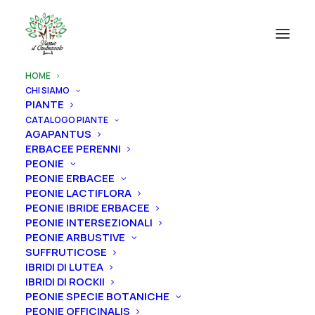
HOME
CHI SIAMO
PIANTE
CATALOGO PIANTE
AGAPANTUS
ERBACEE PERENNI
PEONIE
PEONIE ERBACEE
PEONIE LACTIFLORA
PEONIE IBRIDE ERBACEE
PEONIE INTERSEZIONALI
Finalmente è arrivata la stagione dei rizomi di Iris
PEONIE ARBUSTIVE
SUFFRUTICOSE
IBRIDI DI LUTEA
IBRIDI DI ROCKII
PEONIE SPECIE BOTANICHE
PEONIE OFFICINALIS