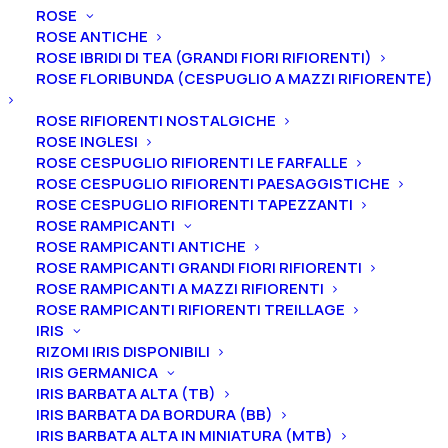
ROSE
ROSE ANTICHE
ROSE IBRIDI DI TEA (GRANDI FIORI RIFIORENTI)
ROSE FLORIBUNDA (CESPUGLIO A MAZZI RIFIORENTE)
ROSE RIFIORENTI NOSTALGICHE
È iniziata la vendita dei rizomi di Iris
ROSE INGLESI
ROSE CESPUGLIO RIFIORENTI LE FARFALLE
Con grande emozione inizia la nostra prima
ROSE CESPUGLIO RIFIORENTI PAESAGGISTICHE
ROSE CESPUGLIO RIFIORENTI TAPEZZANTI
stagione di vendita dei rizomi di Iris. Clicca
ROSE RAMPICANTI
per visitare direttamente la sezione dello
ROSE RAMPICANTI ANTICHE
ROSE RAMPICANTI GRANDI FIORI RIFIORENTI
shop dedicata ai rizomi.
ROSE RAMPICANTI A MAZZI RIFIORENTI
ROSE RAMPICANTI RIFIORENTI TREILLAGE
IRIS
CLICCA QUI E VAI ALLA SEZIONE
RIZOMI IRIS DISPONIBILI
IRIS GERMANICA
IRIS BARBATA ALTA (TB)
IRIS BARBATA DA BORDURA (BB)
IRIS BARBATA ALTA IN MINIATURA (MTB)