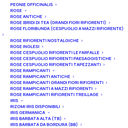
PEONIE OFFICINALIS
ROSE
ROSE ANTICHE
ROSE IBRIDI DI TEA (GRANDI FIORI RIFIORENTI)
Vivaio Il Corbezzolo
ROSE FLORIBUNDA (CESPUGLIO A MAZZI RIFIORENTE)
Via Consolare
ROSE RIFIORENTI NOSTALGICHE
Rimini-San Marino 129/N
ROSE INGLESI
47924 Rimini RN
ROSE CESPUGLIO RIFIORENTI LE FARFALLE
ROSE CESPUGLIO RIFIORENTI PAESAGGISTICHE
ROSE CESPUGLIO RIFIORENTI TAPEZZANTI
Arte Natura
ROSE RAMPICANTI
ROSE RAMPICANTI ANTICHE
Via 4 Giugno, 66
ROSE RAMPICANTI GRANDI FIORI RIFIORENTI
47899 Serravalle RSM
ROSE RAMPICANTI A MAZZI RIFIORENTI
ROSE RAMPICANTI RIFIORENTI TREILLAGE
IRIS
Contatti
RIZOMI IRIS DISPONIBILI
IRIS GERMANICA
(+39) 339 7017143
IRIS BARBATA ALTA (TB)
(+39) 0541 759673
IRIS BARBATA DA BORDURA (BB)