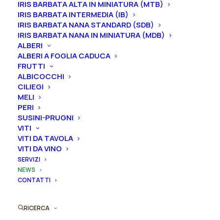
IRIS BARBATA ALTA IN MINIATURA (MTB)
vivaioilcorbezzolo@gmail.com
IRIS BARBATA INTERMEDIA (IB)
IRIS BARBATA NANA STANDARD (SDB)
IRIS BARBATA NANA IN MINIATURA (MDB)
ALBERI
ALBERI A FOGLIA CADUCA
Termini e condizioni
FRUTTI
ALBICOCCHI
Condizioni di vendita
CILIEGI
MELI
Diritto di recesso
PERI
SUSINI-PRUGNI
Ordini per email
VITI
VITI DA TAVOLA
VITI DA VINO
Iscriviti alla newsletter
SERVIZI
NEWS
Non inviamo spam! Leggi la nostra
Informativa
CONTATTI
sulla privacy
per avere maggiori informazioni.
RICERCA