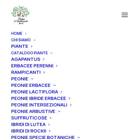
HOME
CHI SIAMO
PIANTE
CATALOGO PIANTE
VIVAIO IL CORBEZZOLO
AGAPANTUS
ERBACEE PERENNI
RAMPICANTI
N
e
w
s
e
d
e
v
e
n
t
i
PEONIE
PEONIE ERBACEE
PEONIE LACTIFLORA
PEONIE IBRIDE ERBACEE
PEONIE INTERSEZIONALI
PEONIE ARBUSTIVE
SUFFRUTICOSE
IBRIDI DI LUTEA
IBRIDI DI ROCKII
PEONIE SPECIE BOTANICHE