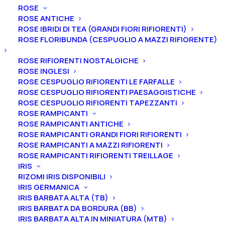
ROSE
ULIVI
ROSE ANTICHE
VITI
ROSE IBRIDI DI TEA (GRANDI FIORI RIFIORENTI)
ROSE FLORIBUNDA (CESPUGLIO A MAZZI RIFIORENTE)
ROSE RIFIORENTI NOSTALGICHE
ROSE INGLESI
Tutti i prodotti
ROSE CESPUGLIO RIFIORENTI LE FARFALLE
ROSE CESPUGLIO RIFIORENTI PAESAGGISTICHE
ROSE CESPUGLIO RIFIORENTI TAPEZZANTI
ROSE RAMPICANTI
ROSE RAMPICANTI ANTICHE
ROSE RAMPICANTI GRANDI FIORI RIFIORENTI
ROSE RAMPICANTI A MAZZI RIFIORENTI
ROSE RAMPICANTI RIFIORENTI TREILLAGE
IRIS
RIZOMI IRIS DISPONIBILI
IRIS GERMANICA
IRIS BARBATA ALTA (TB)
IRIS BARBATA DA BORDURA (BB)
IRIS BARBATA ALTA IN MINIATURA (MTB)