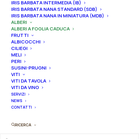
IRIS BARBATA INTERMEDIA (IB)
IRIS BARBATA NANA STANDARD (SDB)
IRIS BARBATA NANA IN MINIATURA (MDB)
ALBERI
ALBERI A FOGLIA CADUCA
FRUTTI
ALBICOCCHI
CILIEGI
MELI
PERI
SUSINI-PRUGNI
VITI
Questo
Jacaranda mimosifolia
VITI DA TAVOLA
prodotto
AGGIUNGI AL PREVENTIVO
VITI DA VINO
ha
25,00
€
più
SERVIZI
varianti.
NEWS
Le
CONTATTI
opzioni
possono
RICERCA
essere
scelte