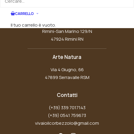
nella
pagina
Vivaio Il Corbezzolo
del
CARRELLO
prodotto
Via Consolare
Il tuo carrello è vuoto.
Rimini-San Marino 129/N
47924 Rimini RN
Arte Natura
Via 4 Giugno, 66
47899 Serravalle RSM
Contatti
(+39) 339 7017143
(+39) 0541 759673
vivaioilcorbezzolo@gmail.com