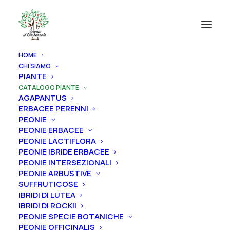
HOME
CHI SIAMO
CATEGORIE PRODOTTI
PIANTE
CATALOGO PIANTE
AGAPANTUS
AGAPANTUS
ERBACEE PERENNI
ERBACEE PERENNI
PEONIE
PEONIE ERBACEE
PEONIE
PEONIE LACTIFLORA
ROSE
PEONIE IBRIDE ERBACEE
PEONIE INTERSEZIONALI
IRIS
PEONIE ARBUSTIVE
SUFFRUTICOSE
RIZOMI IRIS DISPONIBILI
IBRIDI DI LUTEA
ALBERI
IBRIDI DI ROCKII
PEONIE SPECIE BOTANICHE
FRUTTI
PEONIE OFFICINALIS