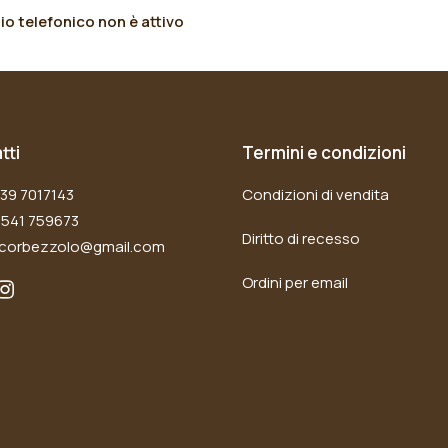
io telefonico non è attivo
tti
Termini e condizioni
339 7017143
Condizioni di vendita
0541 759673
Diritto di recesso
ilcorbezzolo@gmail.com
Ordini per email