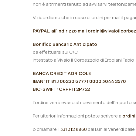
non è altrimenti tenuto ad avvisarvi telefonicam
Vi ricordiamo che in caso di ordini per mail il p
PAYPAL, all’indirizzo mail ordini@vivaioilcorb
Bonifico Bancario Anticipato
da effettuarsi sul C/C
intestato a Vivaio il Corbezzolo di Ercolani Fabio
BANCA CREDIT AGRICOLE
IBAN: IT 81 J 06230 67771 0000 3044 2570
BIC-SWIFT: CRPPIT2P752
L’ordine verrà evaso al ricevimento dell’importo 
Per ulteriori informazioni potete scrivere a
ordin
o chiamare il
331 312 8860
dal Lun al Venerdì dalle 