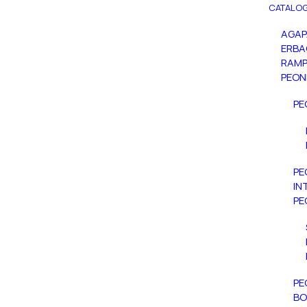
CATALOG
AGA
ERBA
RAMP
PEON
PE
PE
IN
PE
PE
BO