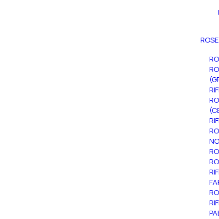
ROSE
RO
RO
(G
RI
RO
(C
RI
RO
NO
RO
RO
RI
FA
RO
RI
PA