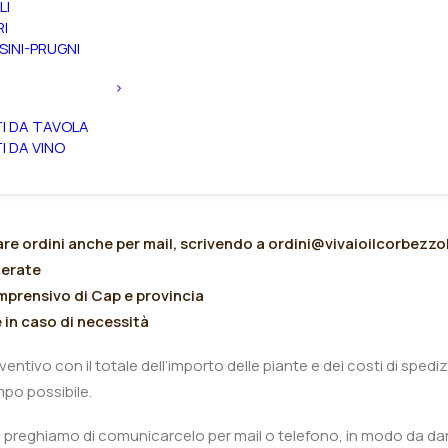
LI
RI
SINI-PRUGNI
TI DA TAVOLA
TI DA VINO
are ordini anche per mail, scrivendo a
ordini@vivaioilcorbezz
derate
mprensivo di Cap e provincia
 in caso di necessità
entivo con il totale dell’importo delle piante e dei costi di spedi
mpo possibile.
vi preghiamo di comunicarcelo per mail o telefono, in modo da dare