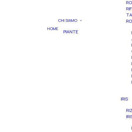
RO
RI
TA
CHI SIAMO
RO
HOME
PIANTE
IRIS
RI
IR