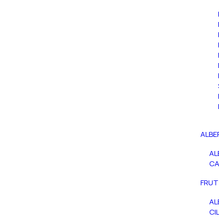
ALBE
AL
C
FRUT
AL
CIL