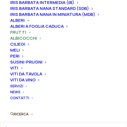
IRIS BARBATA INTERMEDIA (IB)
IRIS BARBATA NANA STANDARD (SDB)
IRIS BARBATA NANA IN MINIATURA (MDB)
ALBERI
ALBERI A FOGLIA CADUCA
FRUTTI
ALBICOCCHI
CILIEGI
MELI
PERI
SUSINI-PRUGNI
VITI
Questo
Albicocco “Bulida”
VITI DA TAVOLA
prodotto
AGGIUNGI AL PREVENTIVO
VITI DA VINO
ha
18,00
€
più
SERVIZI
varianti.
NEWS
Le
CONTATTI
opzioni
possono
RICERCA
essere
scelte