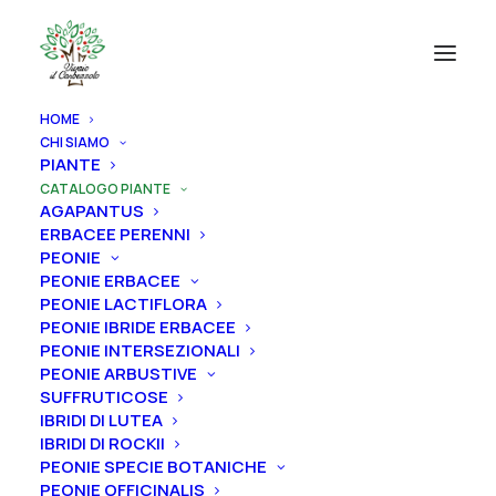
HOME
CHI SIAMO
CATEGORIE PRODOTTI
PIANTE
CATALOGO PIANTE
AGAPANTUS
AGAPANTUS
ERBACEE PERENNI
ERBACEE PERENNI
PEONIE
PEONIE ERBACEE
PEONIE
PEONIE LACTIFLORA
ROSE
PEONIE IBRIDE ERBACEE
PEONIE INTERSEZIONALI
IRIS
PEONIE ARBUSTIVE
SUFFRUTICOSE
RIZOMI IRIS DISPONIBILI
IBRIDI DI LUTEA
ALBERI
IBRIDI DI ROCKII
PEONIE SPECIE BOTANICHE
FRUTTI
PEONIE OFFICINALIS