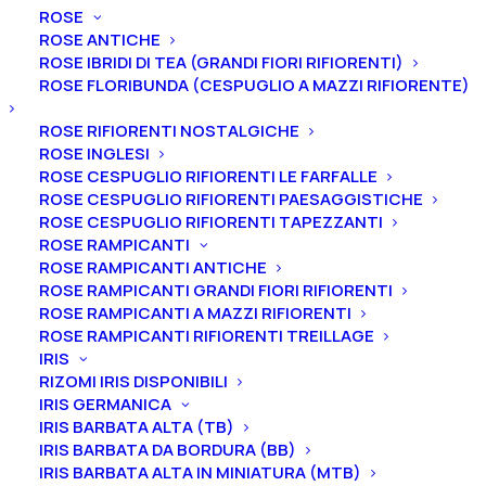
ROSE
ULIVI
ROSE ANTICHE
VITI
ROSE IBRIDI DI TEA (GRANDI FIORI RIFIORENTI)
ROSE FLORIBUNDA (CESPUGLIO A MAZZI RIFIORENTE)
ROSE RIFIORENTI NOSTALGICHE
ROSE INGLESI
Tutti i prodotti
ROSE CESPUGLIO RIFIORENTI LE FARFALLE
ROSE CESPUGLIO RIFIORENTI PAESAGGISTICHE
ROSE CESPUGLIO RIFIORENTI TAPEZZANTI
ROSE RAMPICANTI
ROSE RAMPICANTI ANTICHE
ROSE RAMPICANTI GRANDI FIORI RIFIORENTI
ROSE RAMPICANTI A MAZZI RIFIORENTI
ROSE RAMPICANTI RIFIORENTI TREILLAGE
IRIS
RIZOMI IRIS DISPONIBILI
IRIS GERMANICA
IRIS BARBATA ALTA (TB)
IRIS BARBATA DA BORDURA (BB)
IRIS BARBATA ALTA IN MINIATURA (MTB)