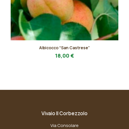
Questo
Albicocco “San Castrese”
prodotto
AGGIUNGI AL PREVENTIVO
ha
18,00
€
più
varianti.
Le
opzioni
possono
essere
scelte
nella
pagina
Vivaio Il Corbezzolo
del
prodotto
Via Consolare