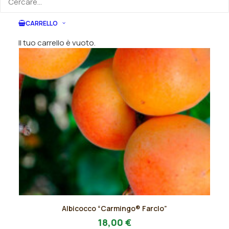
nella
pagina
del
CARRELLO
prodotto
Il tuo carrello è vuoto.
Questo
Albicocco “Carmingo® Farclo”
prodotto
AGGIUNGI AL PREVENTIVO
ha
18,00
€