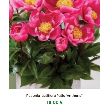
pagina
del
prodotto
Questo
Paeonia lactiflora Patio “Anthens”
prodotto
AGGIUNGI AL PREVENTIVO
ha
18,00
€
più