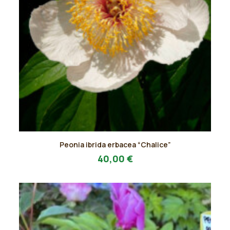
Questo
Peonia ibrida erbacea “Chalice”
prodotto
AGGIUNGI AL PREVENTIVO
ha
40,00
€
più
varianti.
Le
opzioni
possono
essere