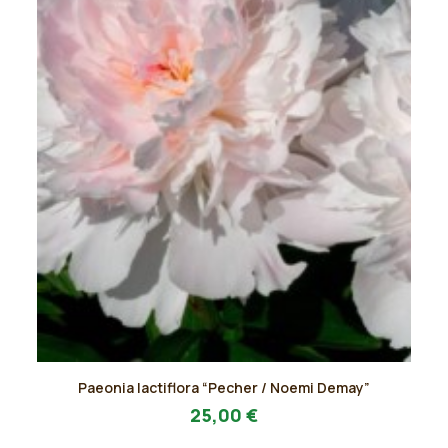
pagina
del
prodotto
Questo
Paeonia lactiflora “Pecher / Noemi Demay”
prodotto
AGGIUNGI AL PREVENTIVO
ha
25,00
€
più