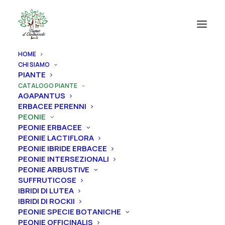
HOME
CHI SIAMO
CATEGORIE PRODOTTI
PIANTE
CATALOGO PIANTE
AGAPANTUS
AGAPANTUS
ERBACEE PERENNI
ERBACEE PERENNI
PEONIE
PEONIE ERBACEE
PEONIE
PEONIE LACTIFLORA
ROSE
PEONIE IBRIDE ERBACEE
PEONIE INTERSEZIONALI
IRIS
PEONIE ARBUSTIVE
SUFFRUTICOSE
RIZOMI IRIS DISPONIBILI
IBRIDI DI LUTEA
ALBERI
IBRIDI DI ROCKII
PEONIE SPECIE BOTANICHE
FRUTTI
PEONIE OFFICINALIS