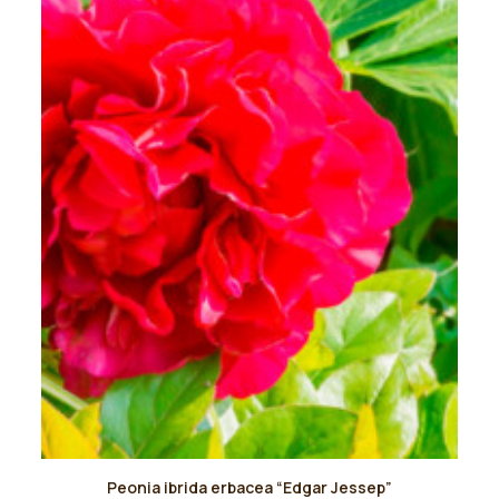
scelte
nella
pagina
del
prodotto
Questo
Peonia ibrida erbacea “Edgar Jessep”
prodotto