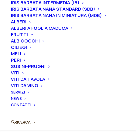
IRIS BARBATA INTERMEDIA (IB)
IRIS BARBATA NANA STANDARD (SDB)
IRIS BARBATA NANA IN MINIATURA (MDB)
ALBERI
ALBERI A FOGLIA CADUCA
FRUTTI
ALBICOCCHI
CILIEGI
MELI
PERI
SUSINI-PRUGNI
VITI
VITI DA TAVOLA
VITI DA VINO
SERVIZI
NEWS
CONTATTI
Questo
Paeonia lactiflora “Henry Bockstoce”
prodotto
AGGIUNGI AL PREVENTIVO
RICERCA
ha
25,00
€
più