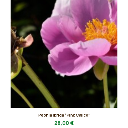
pagina
del
prodotto
Questo
Peonia ibrida “Pink Calice”
prodotto
AGGIUNGI AL PREVENTIVO
ha
28,00
€