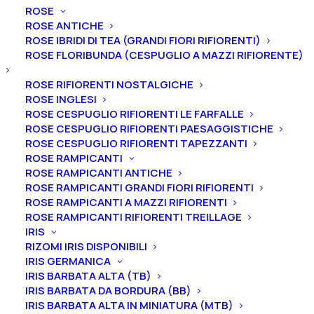
ROSE
ULIVI
ROSE ANTICHE
VITI
ROSE IBRIDI DI TEA (GRANDI FIORI RIFIORENTI)
ROSE FLORIBUNDA (CESPUGLIO A MAZZI RIFIORENTE)
ROSE RIFIORENTI NOSTALGICHE
FILTRA PER COLORE DEL FIORE
ROSE INGLESI
ROSE CESPUGLIO RIFIORENTI LE FARFALLE
Rosa
(1)
ROSE CESPUGLIO RIFIORENTI PAESAGGISTICHE
ROSE CESPUGLIO RIFIORENTI TAPEZZANTI
ROSE RAMPICANTI
ROSE RAMPICANTI ANTICHE
ROSE RAMPICANTI GRANDI FIORI RIFIORENTI
Tutti i prodotti
ROSE RAMPICANTI A MAZZI RIFIORENTI
ROSE RAMPICANTI RIFIORENTI TREILLAGE
IRIS
RIZOMI IRIS DISPONIBILI
IRIS GERMANICA
IRIS BARBATA ALTA (TB)
IRIS BARBATA DA BORDURA (BB)
IRIS BARBATA ALTA IN MINIATURA (MTB)