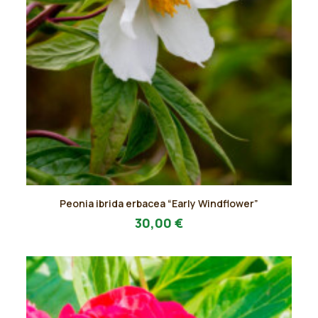
Questo
Peonia ibrida erbacea “Early Windflower”
prodotto
AGGIUNGI AL PREVENTIVO
ha
30,00
€
più
varianti.
Le
opzioni
possono
essere