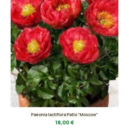
pagina
del
prodotto
Questo
Paeonia lactiflora Patio “Moscow”
prodotto
AGGIUNGI AL PREVENTIVO
ha
18,00
€
più