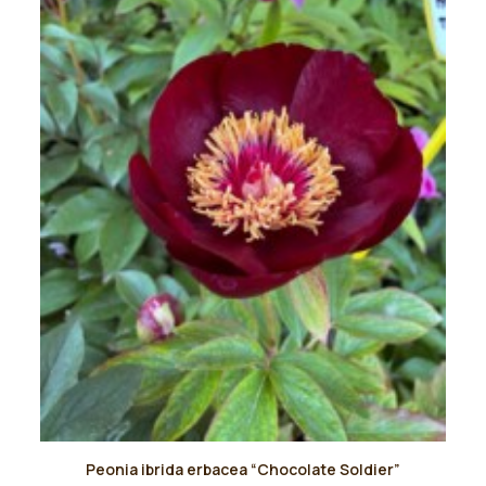
scelte
nella
pagina
del
prodotto
Questo
Peonia ibrida erbacea “Chocolate Soldier”
prodotto
AGGIUNGI AL PREVENTIVO