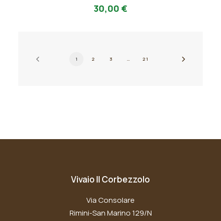
AGGIUNGI AL PREVENTIVO
ha
30,00
€
più
varianti.
Le
opzioni
possono
1
2
3
…
21
essere
scelte
nella
pagina
del
prodotto
Vivaio Il Corbezzolo
Via Consolare
Rimini-San Marino 129/N