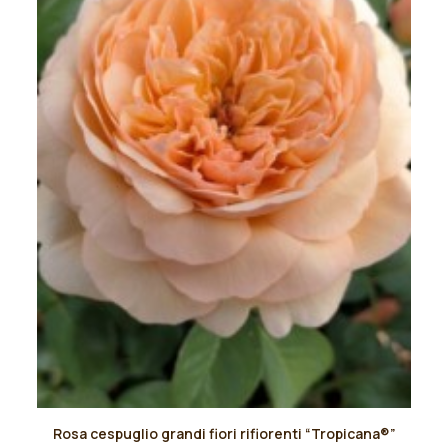
scelte
nella
pagina
del
prodotto
Questo
Rosa cespuglio grandi fiori rifiorenti “Tropicana®”
prodotto