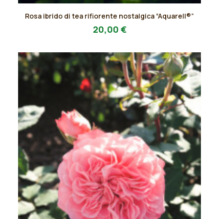
Questo
Rosa ibrido di tea rifiorente nostalgica “Aquarell®”
prodotto
AGGIUNGI AL PREVENTIVO
ha
20,00
€
più
varianti.
Le
opzioni
possono
essere
scelte
nella
pagina
del
prodotto