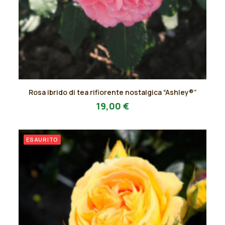
Questo
Rosa ibrido di tea rifiorente nostalgica “Ashley®”
prodotto
AGGIUNGI AL PREVENTIVO
ha
19,00
€
più
varianti.
Le
ESAURITO
opzioni
possono
essere
scelte
nella
pagina
del
prodotto