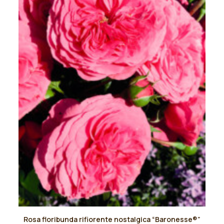
scelte
nella
pagina
del
prodotto
Questo
Rosa floribunda rifiorente nostalgica “Baronesse®”
prodotto