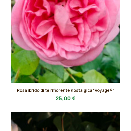
Questo
Rosa ibrido di te rifiorente nostalgica “Voyage®”
prodotto
AGGIUNGI AL PREVENTIVO
ha
25,00
€
più
varianti.
Le
opzioni
possono