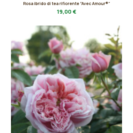
Rosa ibrido di tea rifiorente “Avec Amour®”
prodotto
AGGIUNGI AL PREVENTIVO
ha
19,00
€
più
varianti.
Le
opzioni
possono
essere
scelte
nella
pagina
del
prodotto