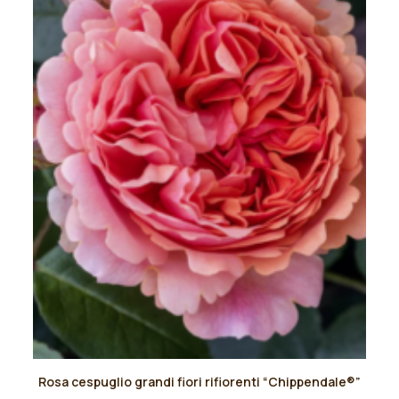
scelte
nella
pagina
del
prodotto
Questo
Rosa cespuglio grandi fiori rifiorenti “Chippendale®”
prodotto
AGGIUNGI AL PREVENTIVO