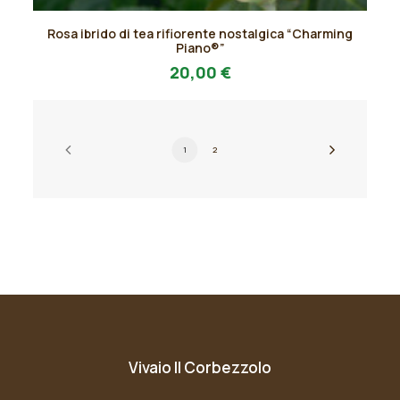
Questo
Rosa ibrido di tea rifiorente nostalgica “Charming
prodotto
AGGIUNGI AL PREVENTIVO
Piano®”
ha
20,00
€
più
varianti.
Le
opzioni
possono
1
2
essere
scelte
nella
pagina
del
prodotto
Vivaio Il Corbezzolo