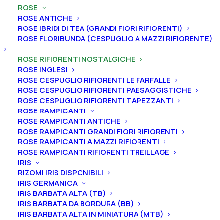
ROSE
ULIVI
ROSE ANTICHE
VITI
ROSE IBRIDI DI TEA (GRANDI FIORI RIFIORENTI)
ROSE FLORIBUNDA (CESPUGLIO A MAZZI RIFIORENTE)
ROSE RIFIORENTI NOSTALGICHE
ROSE INGLESI
Tutti i prodotti
ROSE CESPUGLIO RIFIORENTI LE FARFALLE
ROSE CESPUGLIO RIFIORENTI PAESAGGISTICHE
ROSE CESPUGLIO RIFIORENTI TAPEZZANTI
ROSE RAMPICANTI
ROSE RAMPICANTI ANTICHE
ROSE RAMPICANTI GRANDI FIORI RIFIORENTI
ROSE RAMPICANTI A MAZZI RIFIORENTI
ROSE RAMPICANTI RIFIORENTI TREILLAGE
IRIS
RIZOMI IRIS DISPONIBILI
IRIS GERMANICA
IRIS BARBATA ALTA (TB)
IRIS BARBATA DA BORDURA (BB)
IRIS BARBATA ALTA IN MINIATURA (MTB)