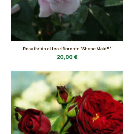
Questo
Rosa ibrido di tea rifiorente “Shone Maid®”
prodotto
AGGIUNGI AL PREVENTIVO
ha
20,00
€
più
varianti.
Le
opzioni
possono
essere
scelte
nella
pagina
del
prodotto