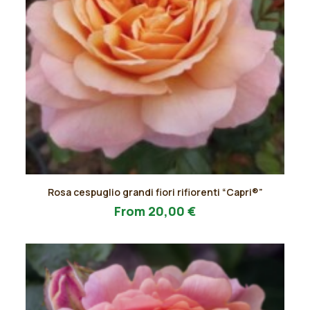
Questo
Rosa cespuglio grandi fiori rifiorenti “Capri®”
prodotto
AGGIUNGI AL PREVENTIVO
ha
From
20,00
€
più
varianti.
Le
opzioni
possono
essere