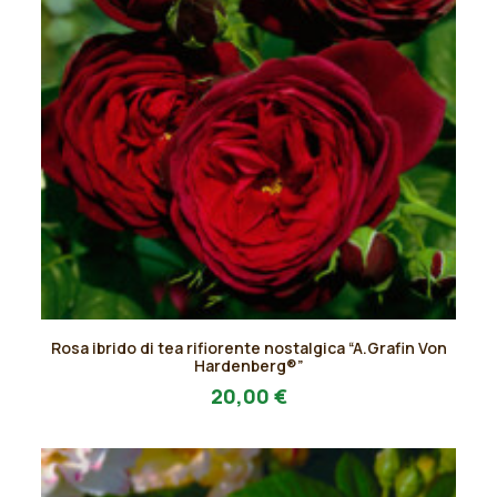
Questo
Rosa ibrido di tea rifiorente nostalgica “A.Grafin Von
prodotto
AGGIUNGI AL PREVENTIVO
Hardenberg®”
ha
20,00
€
più
varianti.
Le
opzioni
possono