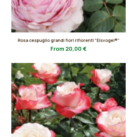
Questo
Rosa cespuglio grandi fiori rifiorenti “Eisvogel®”
prodotto
AGGIUNGI AL PREVENTIVO
ha
From
20,00
€
più
varianti.
Le
opzioni
possono
essere
scelte
nella
pagina
del
prodotto