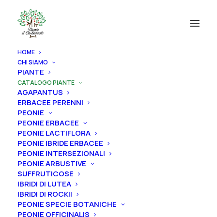
HOME
CHI SIAMO
CATEGORIE PRODOTTI
PIANTE
CATALOGO PIANTE
AGAPANTUS
AGAPANTUS
ERBACEE PERENNI
ERBACEE PERENNI
PEONIE
PEONIE ERBACEE
PEONIE
PEONIE LACTIFLORA
ROSE
PEONIE IBRIDE ERBACEE
PEONIE INTERSEZIONALI
IRIS
PEONIE ARBUSTIVE
SUFFRUTICOSE
RIZOMI IRIS DISPONIBILI
IBRIDI DI LUTEA
ALBERI
IBRIDI DI ROCKII
PEONIE SPECIE BOTANICHE
FRUTTI
PEONIE OFFICINALIS