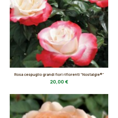
Questo
Rosa cespuglio grandi fiori rifiorenti “Nostalgie®”
prodotto
AGGIUNGI AL PREVENTIVO
ha
20,00
€
più
varianti.
Le
opzioni
possono
essere