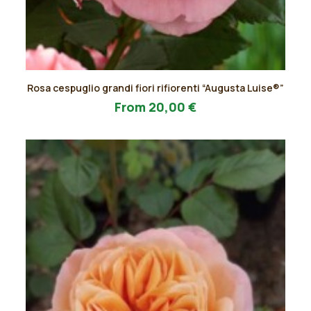
Questo
Rosa cespuglio grandi fiori rifiorenti “Augusta Luise®”
prodotto
AGGIUNGI AL PREVENTIVO
ha
From
20,00
€
più
varianti.
Le
opzioni
possono
essere
scelte
nella
pagina
del
prodotto