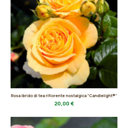
Questo
Rosa ibrido di tea rifiorente nostalgica “Candlelight®”
prodotto
AGGIUNGI AL PREVENTIVO
ha
20,00
€
più
varianti.
Le
opzioni