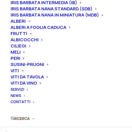
IRIS BARBATA INTERMEDIA (IB)
IRIS BARBATA NANA STANDARD (SDB)
IRIS BARBATA NANA IN MINIATURA (MDB)
ALBERI
ALBERI A FOGLIA CADUCA
FRUTTI
ALBICOCCHI
CILIEGI
MELI
PERI
SUSINI-PRUGNI
VITI
Questo
Rosa cespuglio grandi fiori rifiorente nostalgica
VITI DA TAVOLA
prodotto
AGGIUNGI AL PREVENTIVO
“Circle of Life®”
VITI DA VINO
ha
19,00
€
più
SERVIZI
varianti.
NEWS
Le
CONTATTI
opzioni
possono
RICERCA
essere
scelte