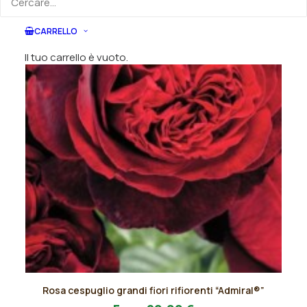
nella
pagina
del
CARRELLO
prodotto
Il tuo carrello è vuoto.
Questo
Rosa cespuglio grandi fiori rifiorenti “Admiral®”
prodotto
AGGIUNGI AL PREVENTIVO