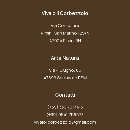
nella
pagina
Vivaio Il Corbezzolo
del
prodotto
Via Consolare
Rimini-San Marino 129/N
47924 Rimini RN
Arte Natura
Via 4 Giugno, 66
47899 Serravalle RSM
Contatti
(+39) 339 7017143
(+39) 0541 759673
vivaioilcorbezzolo@gmail.com