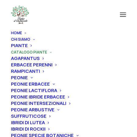
HOME
CHI SIAMO
CATEGORIE PRODOTTI
PIANTE
CATALOGO PIANTE
AGAPANTUS
AGAPANTUS
ERBACEE PERENNI
ERBACEE PERENNI
RAMPICANTI
PEONIE
RAMPICANTI
PEONIE ERBACEE
PEONIE
PEONIE LACTIFLORA
PEONIE IBRIDE ERBACEE
ROSE
PEONIE INTERSEZIONALI
PEONIE ARBUSTIVE
IRIS
SUFFRUTICOSE
RIZOMI IRIS DISPONIBILI
IBRIDI DI LUTEA
IBRIDI DI ROCKII
ALBERI
PEONIE SPECIE BOTANICHE