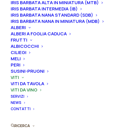
IRIS BARBATA ALTA IN MINIATURA (MTB)
IRIS BARBATA INTERMEDIA (IB)
IRIS BARBATA NANA STANDARD (SDB)
IRIS BARBATA NANA IN MINIATURA (MDB)
ALBERI
ALBERI A FOGLIA CADUCA
FRUTTI
Questo
ALBICOCCHI
Uva “Barbera”
prodotto
CILIEGI
AGGIUNGI AL PREVENTIVO
ha
4,00
€
MELI
più
PERI
varianti.
SUSINI-PRUGNI
Le
VITI
opzioni
VITI DA TAVOLA
possono
VITI DA VINO
essere
SERVIZI
scelte
NEWS
nella
CONTATTI
pagina
del
prodotto
RICERCA