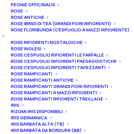
PEONIE OFFICINALIS
FRUTTI
ROSE
ULIVI
ROSE ANTICHE
ROSE IBRIDI DI TEA (GRANDI FIORI RIFIORENTI)
VITI
ROSE FLORIBUNDA (CESPUGLIO A MAZZI RIFIORENTE)
ROSE RIFIORENTI NOSTALGICHE
ROSE INGLESI
Tutti i prodotti
ROSE CESPUGLIO RIFIORENTI LE FARFALLE
ROSE CESPUGLIO RIFIORENTI PAESAGGISTICHE
ROSE CESPUGLIO RIFIORENTI TAPEZZANTI
ROSE RAMPICANTI
ROSE RAMPICANTI ANTICHE
ROSE RAMPICANTI GRANDI FIORI RIFIORENTI
ROSE RAMPICANTI A MAZZI RIFIORENTI
ROSE RAMPICANTI RIFIORENTI TREILLAGE
IRIS
RIZOMI IRIS DISPONIBILI
IRIS GERMANICA
IRIS BARBATA ALTA (TB)
IRIS BARBATA DA BORDURA (BB)