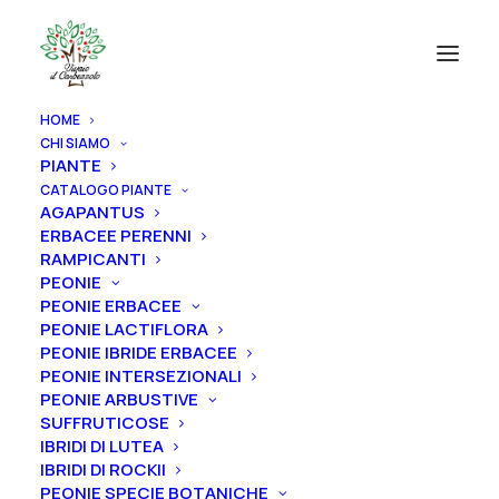
HOME
CHI SIAMO
PIANTE
CATALOGO PIANTE
Vivaio Il Corbezzolo
AGAPANTUS
ERBACEE PERENNI
Via Consolare
RAMPICANTI
Rimini-San Marino 129/N
PEONIE
47924 Rimini RN
PEONIE ERBACEE
PEONIE LACTIFLORA
PEONIE IBRIDE ERBACEE
Arte Natura
PEONIE INTERSEZIONALI
PEONIE ARBUSTIVE
Via 4 Giugno, 66
SUFFRUTICOSE
47899 Serravalle RSM
IBRIDI DI LUTEA
IBRIDI DI ROCKII
PEONIE SPECIE BOTANICHE