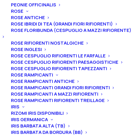
Contatti
PEONIE OFFICINALIS
ROSE
(+39) 339 7017143
ROSE ANTICHE
(+39) 0541 759673
ROSE IBRIDI DI TEA (GRANDI FIORI RIFIORENTI)
ROSE FLORIBUNDA (CESPUGLIO A MAZZI RIFIORENTE)
vivaioilcorbezzolo@gmail.com
ROSE RIFIORENTI NOSTALGICHE
ROSE INGLESI
ROSE CESPUGLIO RIFIORENTI LE FARFALLE
ROSE CESPUGLIO RIFIORENTI PAESAGGISTICHE
Termini e condizioni
ROSE CESPUGLIO RIFIORENTI TAPEZZANTI
ROSE RAMPICANTI
Condizioni di vendita
ROSE RAMPICANTI ANTICHE
ROSE RAMPICANTI GRANDI FIORI RIFIORENTI
Diritto di recesso
ROSE RAMPICANTI A MAZZI RIFIORENTI
ROSE RAMPICANTI RIFIORENTI TREILLAGE
Ordini per email
IRIS
RIZOMI IRIS DISPONIBILI
IRIS GERMANICA
Iscriviti alla newsletter
IRIS BARBATA ALTA (TB)
IRIS BARBATA DA BORDURA (BB)