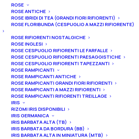
ROSE
ROSE ANTICHE
Ricordami
ROSE IBRIDI DI TEA (GRANDI FIORI RIFIORENTI)
ROSE FLORIBUNDA (CESPUGLIO A MAZZI RIFIORENTE)
ACCEDI
ROSE RIFIORENTI NOSTALGICHE
Password dimenticata?
ROSE INGLESI
ROSE CESPUGLIO RIFIORENTI LE FARFALLE
ROSE CESPUGLIO RIFIORENTI PAESAGGISTICHE
ROSE CESPUGLIO RIFIORENTI TAPEZZANTI
ROSE RAMPICANTI
ROSE RAMPICANTI ANTICHE
ROSE RAMPICANTI GRANDI FIORI RIFIORENTI
ROSE RAMPICANTI A MAZZI RIFIORENTI
Vivaio Il Corbezzolo
ROSE RAMPICANTI RIFIORENTI TREILLAGE
IRIS
Via Consolare
RIZOMI IRIS DISPONIBILI
IRIS GERMANICA
Rimini-San Marino 129/N
IRIS BARBATA ALTA (TB)
47924 Rimini RN
IRIS BARBATA DA BORDURA (BB)
IRIS BARBATA ALTA IN MINIATURA (MTB)