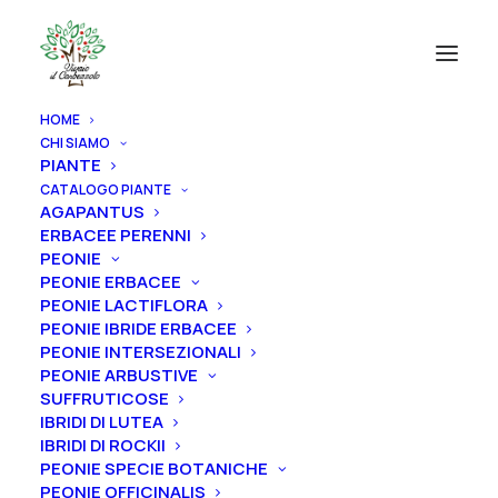
HOME
CHI SIAMO
PIANTE
CATALOGO PIANTE
Il mio account
AGAPANTUS
ERBACEE PERENNI
PEONIE
Accedi
PEONIE ERBACEE
PEONIE LACTIFLORA
Richiesto
PEONIE IBRIDE ERBACEE
Nome utente o indirizzo email
*
PEONIE INTERSEZIONALI
PEONIE ARBUSTIVE
SUFFRUTICOSE
IBRIDI DI LUTEA
Richiesto
Password
*
IBRIDI DI ROCKII
PEONIE SPECIE BOTANICHE
PEONIE OFFICINALIS