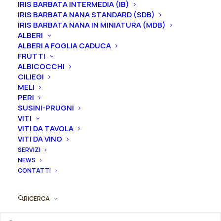
IRIS BARBATA INTERMEDIA (IB)
Arte Natura
IRIS BARBATA NANA STANDARD (SDB)
IRIS BARBATA NANA IN MINIATURA (MDB)
Via 4 Giugno, 66
ALBERI
47899 Serravalle RSM
ALBERI A FOGLIA CADUCA
FRUTTI
ALBICOCCHI
Contatti
CILIEGI
MELI
(+39) 339 7017143
PERI
(+39) 0541 759673
SUSINI-PRUGNI
vivaioilcorbezzolo@gmail.com
VITI
VITI DA TAVOLA
VITI DA VINO
SERVIZI
NEWS
Termini e condizioni
CONTATTI
Condizioni di vendita
RICERCA
Diritto di recesso