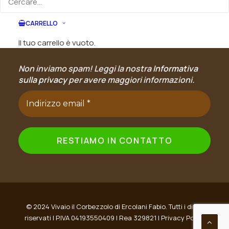
Ordini per email
CARRELLO
Iscriviti alla newsletter
Il tuo carrello è vuoto.
Non inviamo spam! Leggi la nostra
Informativa
sulla privacy
per avere maggiori informazioni.
© 2024 Vivaio il Corbezzolo di Ercolani Fabio. Tutti i diritti
riservati | P.IVA 04193550409 | Rea 329821 |
Privacy Policy