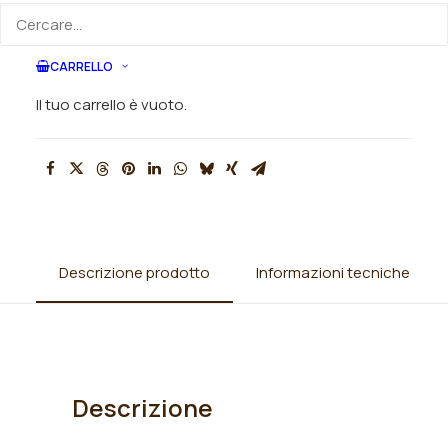
ORDINA VIA MAIL
CARRELLO
SKU
002751
Il tuo carrello è vuoto.
Categorie
Alberi
,
Alberi da Frutto
,
Albicocchi
Descrizione prodotto
Informazioni tecniche
Descrizione