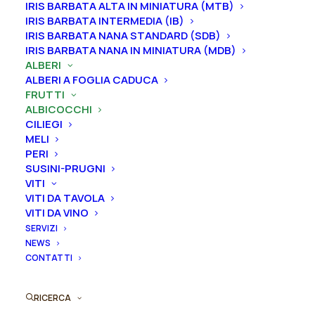
IRIS BARBATA ALTA IN MINIATURA (MTB)
sciroppata e si adatta bene in tutti gli ambienti
IRIS BARBATA INTERMEDIA (IB)
IRIS BARBATA NANA STANDARD (SDB)
Dimensione vaso
IRIS BARBATA NANA IN MINIATURA (MDB)
ALBERI
ALBERI A FOGLIA CADUCA
FRUTTI
Svuota
ALBICOCCHI
CILIEGI
Albicocco
MELI
Aggiungi al preventivo
"San
PERI
SUSINI-PRUGNI
Castrese"
VITI
Ordina subito questo prodotto!
quantità
VITI DA TAVOLA
Puoi acquistare ora questo prodotto contattandoci e
VITI DA VINO
indicando la dimensione del vaso desiderata e la
SERVIZI
quantità
NEWS
CONTATTI
ORDINA SU WHATSAPP
RICERCA