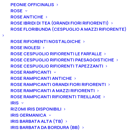
PEONIE OFFICINALIS
ROSE
ROSE ANTICHE
ROSE IBRIDI DI TEA (GRANDI FIORI RIFIORENTI)
ROSE FLORIBUNDA (CESPUGLIO A MAZZI RIFIORENTE)
Home
Alberi
Alberi da Frutto
Albicocchi
Albicocco “San Castrese”
ROSE RIFIORENTI NOSTALGICHE
ROSE INGLESI
Albicocco “San Castrese”
ROSE CESPUGLIO RIFIORENTI LE FARFALLE
ROSE CESPUGLIO RIFIORENTI PAESAGGISTICHE
18,00
€
ROSE CESPUGLIO RIFIORENTI TAPEZZANTI
ROSE RAMPICANTI
ROSE RAMPICANTI ANTICHE
Maturazione: 20 Giugno
ROSE RAMPICANTI GRANDI FIORI RIFIORENTI
ROSE RAMPICANTI A MAZZI RIFIORENTI
Autofertile
ROSE RAMPICANTI RIFIORENTI TREILLAGE
Sapore: molto dolce, leggermente acidulo
IRIS
Buccia: giallo inteso sfumato
RIZOMI IRIS DISPONIBILI
Polpa: arancio chiaro, consistente, spicca
IRIS GERMANICA
IRIS BARBATA ALTA (TB)
Forma: medio grossa
IRIS BARBATA DA BORDURA (BB)
Curiosità: varietà adatta alla preparazione di frutta