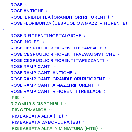
ROSE
ROSE ANTICHE
ROSE IBRIDI DI TEA (GRANDI FIORI RIFIORENTI)
ROSE FLORIBUNDA (CESPUGLIO A MAZZI RIFIORENTE)
ROSE RIFIORENTI NOSTALGICHE
Home
Iris
Iris germanica
ROSE INGLESI
Iris barbata alta in miniatura (MTB)
ROSE CESPUGLIO RIFIORENTI LE FARFALLE
Iris germanica “Arena Adentro”
ROSE CESPUGLIO RIFIORENTI PAESAGGISTICHE
Iris germanica “Arena
ROSE CESPUGLIO RIFIORENTI TAPEZZANTI
ROSE RAMPICANTI
Adentro”
ROSE RAMPICANTI ANTICHE
ROSE RAMPICANTI GRANDI FIORI RIFIORENTI
ROSE RAMPICANTI A MAZZI RIFIORENTI
From
7,00
€
ROSE RAMPICANTI RIFIORENTI TREILLAGE
IRIS
RIZOMI IRIS DISPONIBILI
L’iris germanica “Arena Adentro” ha vessilli bianco
IRIS GERMANICA
crema con bordi marrone chiaro, completamente
IRIS BARBATA ALTA (TB)
piegati con macchie rosa-viola; filamenti dello stilo
IRIS BARBATA DA BORDURA (BB)
IRIS BARBATA ALTA IN MINIATURA (MTB)
rosa-rosso chiaro, arancione chiaro con macchie