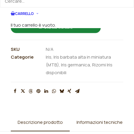
ORDINA SU WHATSAPP
CARRELLO
Il tuo carrello è vuoto.
ORDINA VIA MAIL
SKU
N/A
Categorie
Iris
,
Iris barbata alta in miniatura
(MTB)
,
Iris germanica
,
Rizomi Iris
disponibili
Descrizione prodotto
Informazioni tecniche