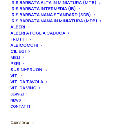
periodo
mentre i
rizomi
di
Iris
sono
disponibili solo
IRIS BARBATA ALTA IN MINIATURA (MTB)
nel periodo che va
da luglio a settembre.
IRIS BARBATA INTERMEDIA (IB)
IRIS BARBATA NANA STANDARD (SDB)
IRIS BARBATA NANA IN MINIATURA (MDB)
Formato
ALBERI
ALBERI A FOGLIA CADUCA
FRUTTI
ALBICOCCHI
Iris
CILIEGI
Aggiungi al preventivo
germanica
MELI
"Auckland"
PERI
Ordina subito questo prodotto!
SUSINI-PRUGNI
quantità
VITI
Puoi acquistare ora questo prodotto contattandoci e
VITI DA TAVOLA
indicando la dimensione del vaso desiderata e la
VITI DA VINO
quantità
SERVIZI
NEWS
CONTATTI
ORDINA SU WHATSAPP
RICERCA
ORDINA VIA MAIL