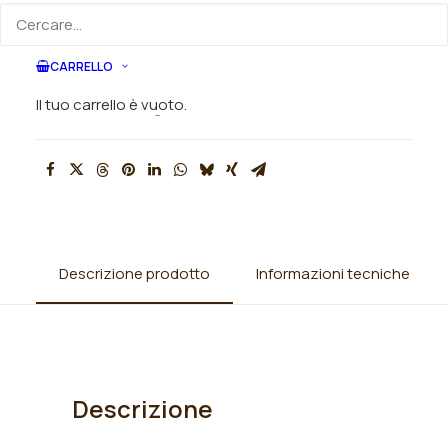
SKU
N/A
CARRELLO
Categorie
Iris
,
Iris barbata alta (TB)
,
Iris
Il tuo carrello è vuoto.
germanica
Descrizione prodotto
Informazioni tecniche
Descrizione