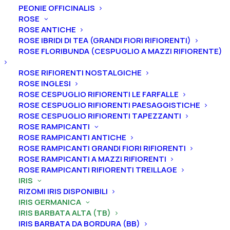
PEONIE OFFICINALIS
ROSE
ROSE ANTICHE
ROSE IBRIDI DI TEA (GRANDI FIORI RIFIORENTI)
Home
Iris
Iris germanica
Iris barbata alta (TB)
ROSE FLORIBUNDA (CESPUGLIO A MAZZI RIFIORENTE)
Iris germanica “Auckland”
ROSE RIFIORENTI NOSTALGICHE
Iris germanica “Auckland”
ROSE INGLESI
ROSE CESPUGLIO RIFIORENTI LE FARFALLE
ROSE CESPUGLIO RIFIORENTI PAESAGGISTICHE
From
6,00
€
ROSE CESPUGLIO RIFIORENTI TAPEZZANTI
ROSE RAMPICANTI
ROSE RAMPICANTI ANTICHE
L’iris germanica “Auckland” ha vessilli marrone bronzo,
ROSE RAMPICANTI GRANDI FIORI RIFIORENTI
filamenti dello stilo bronzo, ali marrone bronzo con
ROSE RAMPICANTI A MAZZI RIFIORENTI
centro più chiaro sfumato di viola, barbe da senape a
ROSE RAMPICANTI RIFIORENTI TREILLAGE
IRIS
marrone, profumo dolce.
Altezza 97 cm. Fioritura
RIZOMI IRIS DISPONIBILI
intermedia.
IRIS GERMANICA
IRIS BARBATA ALTA (TB)
Le piante di
Iris in vaso
sono disponibili in
qualsiasi
IRIS BARBATA DA BORDURA (BB)