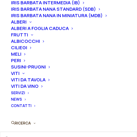
IRIS BARBATA INTERMEDIA (IB)
nel periodo che va
da luglio a settembre.
IRIS BARBATA NANA STANDARD (SDB)
IRIS BARBATA NANA IN MINIATURA (MDB)
Formato
ALBERI
ALBERI A FOGLIA CADUCA
FRUTTI
ALBICOCCHI
Iris
CILIEGI
Aggiungi al preventivo
germanica
MELI
PERI
"Bal
SUSINI-PRUGNI
Ordina subito questo prodotto!
Masqué"
VITI
Puoi acquistare ora questo prodotto contattandoci e
quantità
VITI DA TAVOLA
indicando la dimensione del vaso desiderata e la
VITI DA VINO
quantità
SERVIZI
NEWS
CONTATTI
ORDINA SU WHATSAPP
RICERCA
ORDINA VIA MAIL