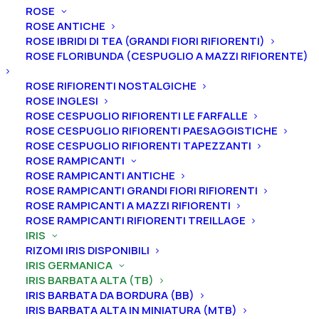
ROSE
ROSE ANTICHE
ROSE IBRIDI DI TEA (GRANDI FIORI RIFIORENTI)
Home
Iris
Iris germanica
Iris barbata alta (TB)
ROSE FLORIBUNDA (CESPUGLIO A MAZZI RIFIORENTE)
Iris germanica “Bal Masqué”
ROSE RIFIORENTI NOSTALGICHE
Iris germanica “Bal
ROSE INGLESI
ROSE CESPUGLIO RIFIORENTI LE FARFALLE
Masqué”
ROSE CESPUGLIO RIFIORENTI PAESAGGISTICHE
ROSE CESPUGLIO RIFIORENTI TAPEZZANTI
From
5,00
€
ROSE RAMPICANTI
ROSE RAMPICANTI ANTICHE
ROSE RAMPICANTI GRANDI FIORI RIFIORENTI
L’iris germanica “Bal Masqué” ha vessilli bianco puro,
ROSE RAMPICANTI A MAZZI RIFIORENTI
ROSE RAMPICANTI RIFIORENTI TREILLAGE
ali viola brillante con una piccola macchia bianca
IRIS
sotto la barba
.
Altezza 86 cm. Fioritura a precoce a
RIZOMI IRIS DISPONIBILI
tardiva.
IRIS GERMANICA
IRIS BARBATA ALTA (TB)
Le piante di
Iris in vaso
sono disponibili in
qualsiasi
IRIS BARBATA DA BORDURA (BB)
periodo
mentre i
rizomi
di
Iris
sono
disponibili solo
IRIS BARBATA ALTA IN MINIATURA (MTB)