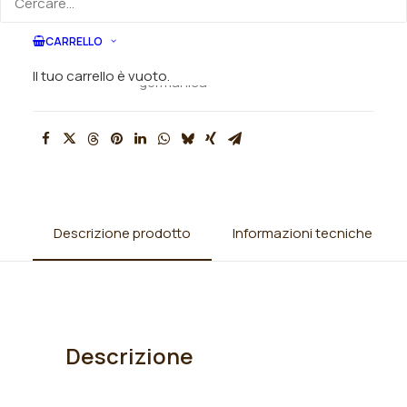
SKU
N/A
CARRELLO
Categorie
Iris
,
Iris barbata alta (TB)
,
Iris
Il tuo carrello è vuoto.
germanica
Descrizione prodotto
Informazioni tecniche
Descrizione