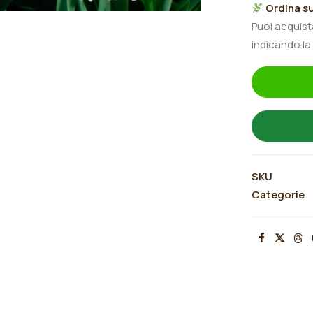
Ordina su
Marea"
Puoi acquis
quantità
indicando la
SKU
Categorie