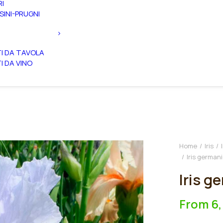
RI
SINI-PRUGNI
TI DA TAVOLA
TI DA VINO
Home
Iris
Iris german
Iris g
From
6