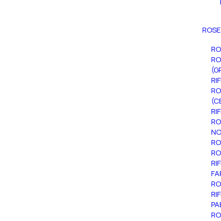
ROSE
RO
RO
(G
RI
RO
(C
RI
RO
NO
RO
RO
RI
FA
RO
RI
PA
RO