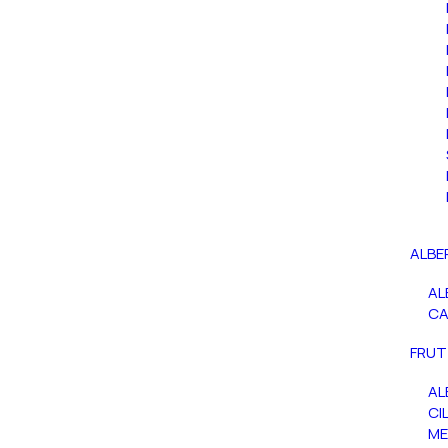
ALBE
AL
C
FRUT
AL
CIL
ME