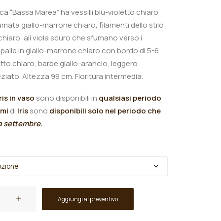
ica “Bassa Marea” ha vessilli blu-violetto chiaro
mata giallo-marrone chiaro, filamenti dello stilo
chiaro, ali viola scuro che sfumano verso i
spalle in giallo-marrone chiaro con bordo di 5-6
tto chiaro, barbe giallo-arancio, leggero
ziato.
Altezza 99 cm. Fioritura intermedia.
Iris in vaso
sono disponibili in
qualsiasi periodo
omi
di
Iris
sono
disponibili solo nel periodo che
 a settembre.
Aggiungi al preventivo