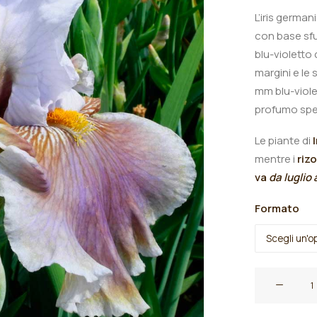
L’iris german
con base sfu
blu-violetto 
margini e le 
mm blu-viole
profumo spe
Le piante di
mentre i
riz
va
da luglio
Formato
Iris
germanica
"Bassa