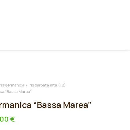
Iris germanica
Iris barbata alta (TB)
ica “Bassa Marea”
ermanica “Bassa Marea”
,00
€