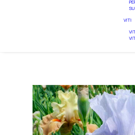
PE
SU
VITI
VI
VI