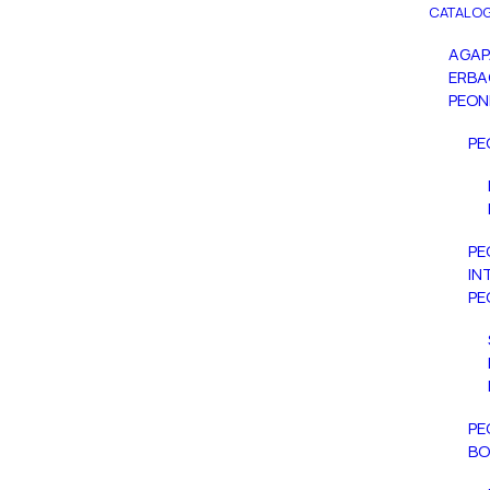
CATALOG
AGA
ERBA
PEON
PE
PE
IN
PE
PE
BO