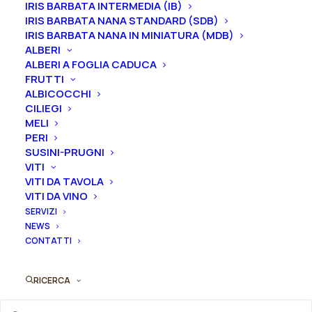
IRIS BARBATA INTERMEDIA (IB)
Le piante di
Iris in vaso
sono disponibili in
qualsiasi
IRIS BARBATA NANA STANDARD (SDB)
IRIS BARBATA NANA IN MINIATURA (MDB)
periodo
mentre i
rizomi
di
Iris
sono
disponibili solo
ALBERI
nel periodo che va
da luglio a settembre.
ALBERI A FOGLIA CADUCA
FRUTTI
Formato
ALBICOCCHI
CILIEGI
MELI
PERI
Iris
SUSINI-PRUGNI
Aggiungi al preventivo
VITI
germanica
VITI DA TAVOLA
"Bollywood"
VITI DA VINO
Ordina subito questo prodotto!
quantità
SERVIZI
Puoi acquistare ora questo prodotto contattandoci e
NEWS
indicando la dimensione del vaso desiderata e la
CONTATTI
quantità
RICERCA
ORDINA SU WHATSAPP