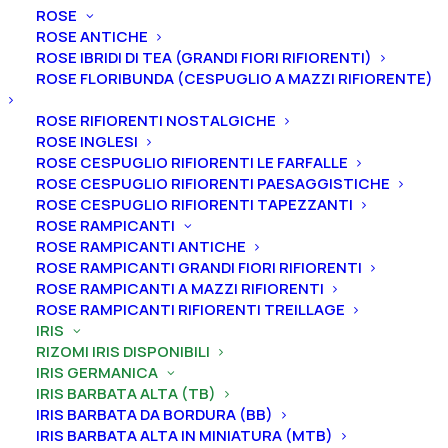
ROSE
ROSE ANTICHE
ROSE IBRIDI DI TEA (GRANDI FIORI RIFIORENTI)
ROSE FLORIBUNDA (CESPUGLIO A MAZZI RIFIORENTE)
ROSE RIFIORENTI NOSTALGICHE
Home
Iris
Iris germanica
Iris barbata alta (TB)
ROSE INGLESI
Iris germanica “Bollywood”
ROSE CESPUGLIO RIFIORENTI LE FARFALLE
Iris germanica “Bollywood”
ROSE CESPUGLIO RIFIORENTI PAESAGGISTICHE
ROSE CESPUGLIO RIFIORENTI TAPEZZANTI
ROSE RAMPICANTI
From
5,00
€
ROSE RAMPICANTI ANTICHE
ROSE RAMPICANTI GRANDI FIORI RIFIORENTI
ROSE RAMPICANTI A MAZZI RIFIORENTI
L’iris germanica “Bollywood” ha vessilli giallo chiaro
ROSE RAMPICANTI RIFIORENTI TREILLAGE
con base leggermente più scura, filamenti dello stilo
IRIS
RIZOMI IRIS DISPONIBILI
giallo chiaro, ali lavanda chiaro con bordo sfumato
IRIS GERMANICA
camoscio, barbe bianche con punta giallo cromo
IRIS BARBATA ALTA (TB)
intenso, lavanda all’estremità, arricciate.
Altezza 107
IRIS BARBATA DA BORDURA (BB)
cm. Fioritura medio tardiva.
IRIS BARBATA ALTA IN MINIATURA (MTB)