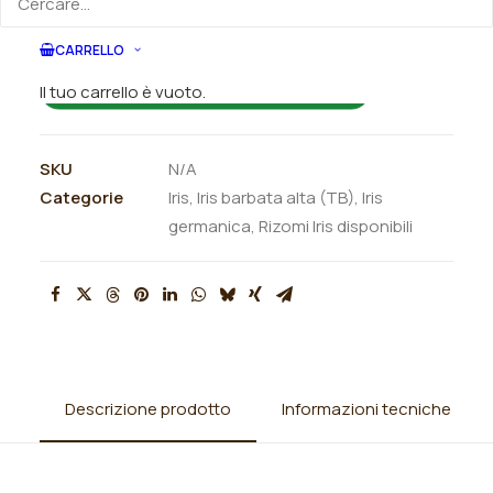
ORDINA SU WHATSAPP
CARRELLO
Il tuo carrello è vuoto.
ORDINA VIA MAIL
SKU
N/A
Categorie
Iris
,
Iris barbata alta (TB)
,
Iris
germanica
,
Rizomi Iris disponibili
Descrizione prodotto
Informazioni tecniche