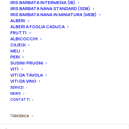
profumo leggermente dolce.
Altezza 100 cm. Fioritura
IRIS BARBATA INTERMEDIA (IB)
IRIS BARBATA NANA STANDARD (SDB)
intermedia.
IRIS BARBATA NANA IN MINIATURA (MDB)
ALBERI
Le piante di
Iris in vaso
sono disponibili in
qualsiasi
ALBERI A FOGLIA CADUCA
periodo
mentre i
rizomi
di
Iris
sono
disponibili solo
FRUTTI
nel periodo che va
da luglio a settembre.
ALBICOCCHI
CILIEGI
Formato
MELI
PERI
SUSINI-PRUGNI
VITI
VITI DA TAVOLA
Iris
Aggiungi al preventivo
VITI DA VINO
germanica
SERVIZI
"Bratislavan"
NEWS
Ordina subito questo prodotto!
quantità
CONTATTI
Puoi acquistare ora questo prodotto contattandoci e
indicando la dimensione del vaso desiderata e la
RICERCA
quantità