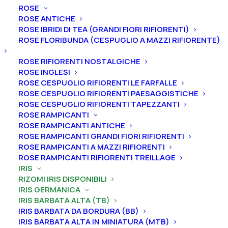
ROSE
ROSE ANTICHE
ROSE IBRIDI DI TEA (GRANDI FIORI RIFIORENTI)
ROSE FLORIBUNDA (CESPUGLIO A MAZZI RIFIORENTE)
Home
Iris
Iris germanica
Iris barbata alta (TB)
ROSE RIFIORENTI NOSTALGICHE
Iris germanica “Bratislavan”
ROSE INGLESI
ROSE CESPUGLIO RIFIORENTI LE FARFALLE
Iris germanica
ROSE CESPUGLIO RIFIORENTI PAESAGGISTICHE
“Bratislavan”
ROSE CESPUGLIO RIFIORENTI TAPEZZANTI
ROSE RAMPICANTI
ROSE RAMPICANTI ANTICHE
From
5,00
€
ROSE RAMPICANTI GRANDI FIORI RIFIORENTI
ROSE RAMPICANTI A MAZZI RIFIORENTI
ROSE RAMPICANTI RIFIORENTI TREILLAGE
L’iris germanica “Bratislavan” ha vessilli
giallo-
IRIS
caramello sfumati di viola con filamenti dello stilo
RIZOMI IRIS DISPONIBILI
IRIS GERMANICA
giallo caramello, nervatura centrale viola e ali blu
IRIS BARBATA ALTA (TB)
lavanda chiaro con bordo giallo, barbe gialle nella
IRIS BARBATA DA BORDURA (BB)
gola, giallo chiaro al centro, blu lavanda all’estremità,
IRIS BARBATA ALTA IN MINIATURA (MTB)