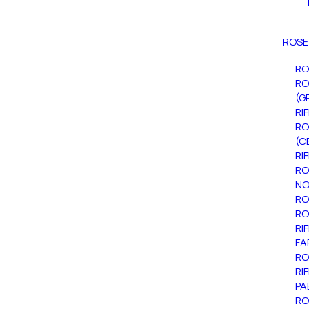
ROSE
RO
RO
(G
RI
RO
(C
RI
RO
NO
RO
RO
RI
FA
RO
RI
PA
RO