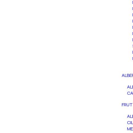
ALBE
AL
C
FRUT
AL
CIL
ME