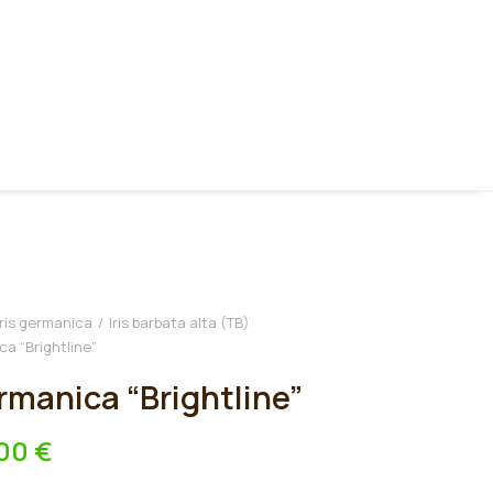
Iris germanica
Iris barbata alta (TB)
ca “Brightline”
ermanica “Brightline”
,00
€