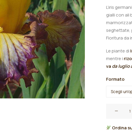
L’iris germani
gialli con ali
marmorizzata
seghettate,
Fioritura da 
Le piante di
mentre i
riz
va
da luglio
Formato
Iris
germanica
"Brightline"
Ordina su
quantità