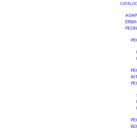
CATALOG
AGA
ERBA
PEON
PE
PE
IN
PE
PE
BO