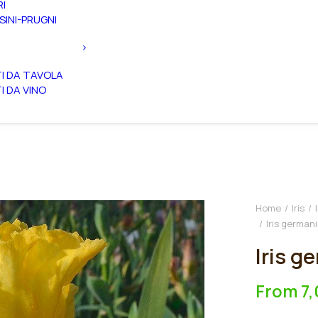
RI
SINI-PRUGNI
TI DA TAVOLA
TI DA VINO
Home
Iris
Iris germani
Iris g
From
7