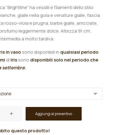
ca “Brightline” ha vessilli e filamenti dello stilo
 bianche, gialle nella gola e venature gialle, fascia
 rosso-viola e prugna, barbe gialle, arricciate,
 profumo leggermente dolce
.
Altezza 91 cm.
intermedia a molto tardiva.
Iris in vaso
sono disponibili in
qualsiasi periodo
omi
di
Iris
sono
disponibili solo nel periodo che
 a settembre.
Aggiungi al preventivo
bito questo prodotto!