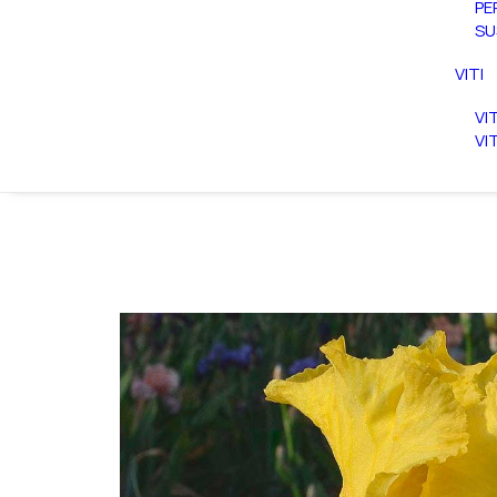
PE
SU
VITI
VI
VI