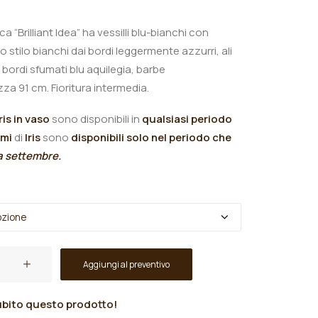
ca “Brilliant Idea” ha vessilli blu-bianchi con
lo stilo bianchi dai bordi leggermente azzurri, ali
bordi sfumati blu aquilegia, barbe
zza 91 cm. Fioritura intermedia.
Iris in vaso
sono disponibili in
qualsiasi periodo
omi
di
Iris
sono
disponibili solo nel periodo che
 a settembre.
Aggiungi al preventivo
bito questo prodotto!