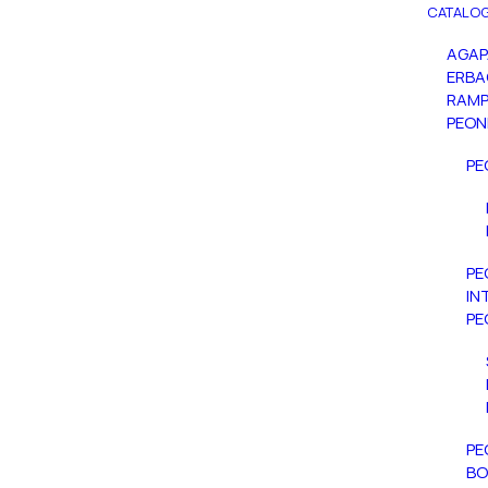
CATALOG
AGA
ERBA
RAMP
PEON
PE
PE
IN
PE
PE
BO