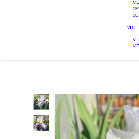
ME
PE
SU
VITI
VI
VI