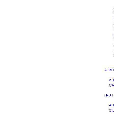
ALBE
AL
C
FRUT
AL
CIL