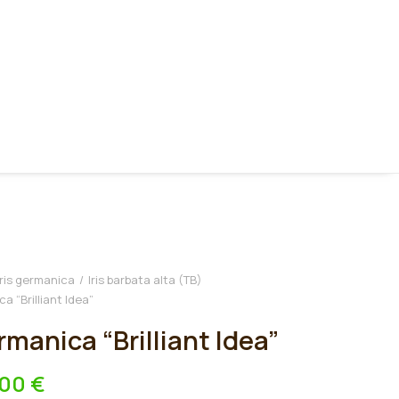
Iris germanica
Iris barbata alta (TB)
ca “Brilliant Idea”
ermanica “Brilliant Idea”
,00
€