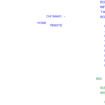
RO
RI
TA
CHI SIAMO
RO
HOME
PIANTE
IRIS
RI
IR