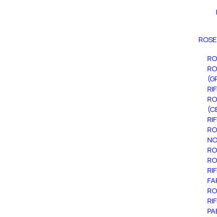
ROSE
RO
RO
(G
RI
RO
(C
RI
RO
NO
RO
RO
RI
FA
RO
RI
PA