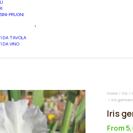
LI
RI
SINI-PRUGNI
TI DA TAVOLA
TI DA VINO
Home
Iris
Iris germani
Iris g
From
5