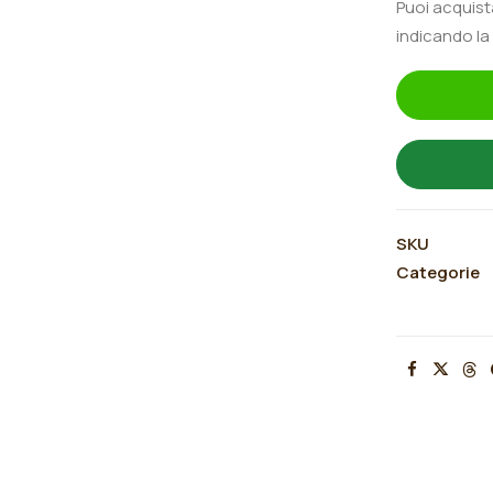
Puoi acquis
quantità
indicando la
SKU
Categorie