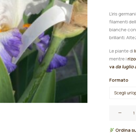
L’iris germani
filamenti del
bianche con 
brillanti.
Alte
Le piante di
mentre i
riz
va
da luglio
Formato
Iris
germanica
"Brilliant
Ordina su
Idea"