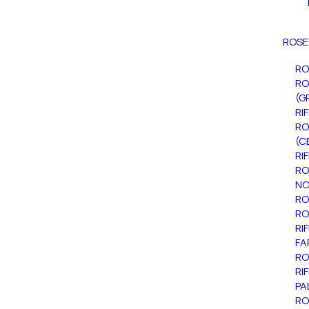
ROSE
RO
RO
(G
RI
RO
(C
RI
RO
NO
RO
RO
RI
FA
RO
RI
PA
RO