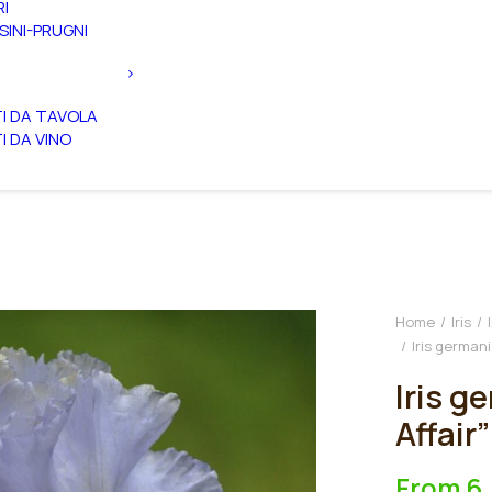
RI
SINI-PRUGNI
TI DA TAVOLA
TI DA VINO
Home
Iris
Iris germani
Iris g
Affair”
From
6