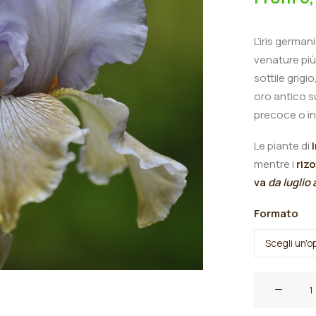
L’iris german
venature più 
sottile grigi
oro antico s
precoce o in
Le piante di
mentre i
riz
va
da luglio
Formato
Iris
germanica