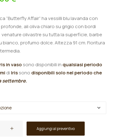
ica “Butterfly Affair” ha vessilli blu lavanda con
profonde, ali oliva chiaro su grigio con bordi
o, venature olivastre su tutta la superficie, barbe
u bianco, profumo dolce.
Altezza 91 cm. Fioritura
termedia.
Iris in vaso
sono disponibili in
qualsiasi periodo
omi
di
Iris
sono
disponibili solo nel periodo che
 a settembre.
Aggiungi al preventivo