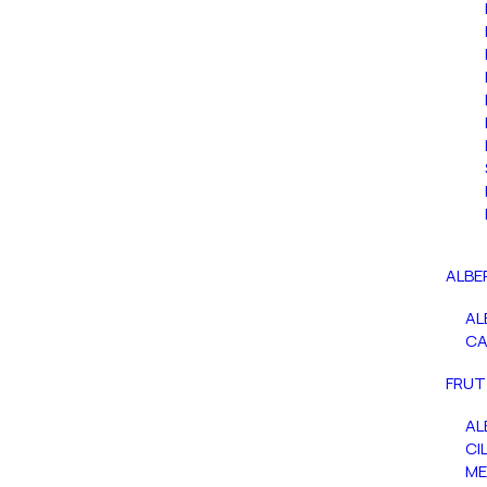
ALBE
AL
C
FRUT
AL
CIL
ME