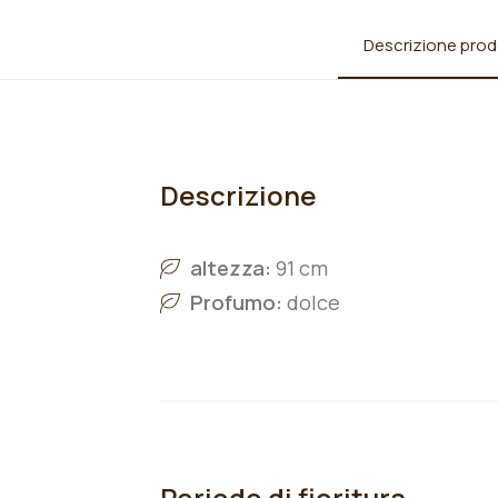
Descrizione prod
Descrizione
altezza:
91 cm
Profumo:
dolce
Periodo di fioritura