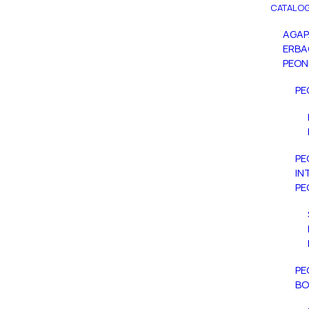
CATALOG
AGA
ERBA
PEON
PE
PE
IN
PE
PE
BO