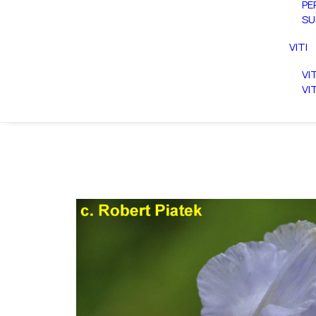
PE
SU
VITI
VI
VI