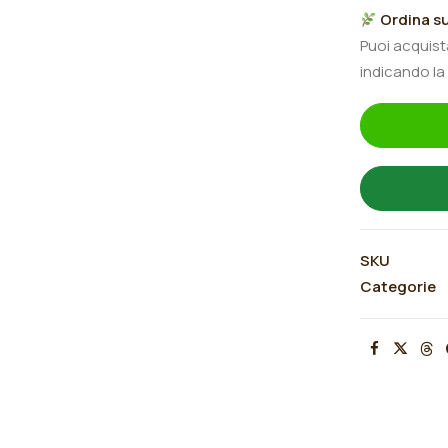
"Butterfly
Ordina su
Affair"
Puoi acquis
quantità
indicando la
SKU
Categorie