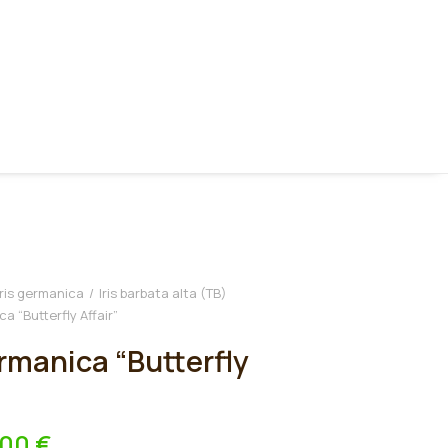
Iris germanica
Iris barbata alta (TB)
ca “Butterfly Affair”
ermanica “Butterfly
,00
€