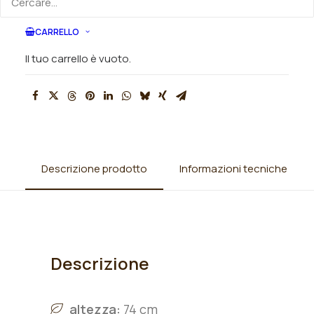
SKU
N/A
CARRELLO
Categorie
Iris
,
Iris barbata alta (TB)
,
Iris
germanica
Il tuo carrello è vuoto.
Descrizione prodotto
Informazioni tecniche
Descrizione
altezza:
74 cm