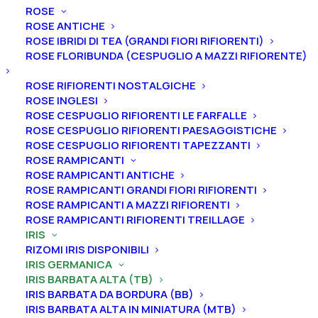
ROSE
ROSE ANTICHE
Home
Iris
Iris germanica
Iris barbata alta (TB)
ROSE IBRIDI DI TEA (GRANDI FIORI RIFIORENTI)
ROSE FLORIBUNDA (CESPUGLIO A MAZZI RIFIORENTE)
Iris germanica “Carnevale di Venezia”
Iris germanica “Carnevale
ROSE RIFIORENTI NOSTALGICHE
ROSE INGLESI
di Venezia”
ROSE CESPUGLIO RIFIORENTI LE FARFALLE
ROSE CESPUGLIO RIFIORENTI PAESAGGISTICHE
From
8,00
€
ROSE CESPUGLIO RIFIORENTI TAPEZZANTI
ROSE RAMPICANTI
ROSE RAMPICANTI ANTICHE
ROSE RAMPICANTI GRANDI FIORI RIFIORENTI
L’iris germanica “Carnevale di Venezia” ha vessilli
ROSE RAMPICANTI A MAZZI RIFIORENTI
bordeaux scuro con filamenti bronzo, ali bordeaux
ROSE RAMPICANTI RIFIORENTI TREILLAGE
scuro, barbe oro antico, leggero profumo muschiato.
IRIS
Altezza 74 cm. Fioritura intermedia o tardiva.
RIZOMI IRIS DISPONIBILI
IRIS GERMANICA
Le piante di
Iris in vaso
sono disponibili in
qualsiasi
IRIS BARBATA ALTA (TB)
IRIS BARBATA DA BORDURA (BB)
periodo
mentre i
rizomi
di
Iris
sono
disponibili solo
IRIS BARBATA ALTA IN MINIATURA (MTB)
nel periodo che va
da luglio a settembre.