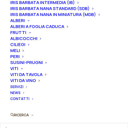
IRIS BARBATA INTERMEDIA (IB)
IRIS BARBATA NANA STANDARD (SDB)
Formato
IRIS BARBATA NANA IN MINIATURA (MDB)
ALBERI
ALBERI A FOGLIA CADUCA
FRUTTI
Iris
ALBICOCCHI
Aggiungi al preventivo
CILIEGI
germanica
MELI
"Carnevale
PERI
Ordina subito questo prodotto!
di
SUSINI-PRUGNI
Puoi acquistare ora questo prodotto contattandoci e
Venezia"
VITI
indicando la dimensione del vaso desiderata e la
VITI DA TAVOLA
quantità
VITI DA VINO
quantità
SERVIZI
NEWS
ORDINA SU WHATSAPP
CONTATTI
ORDINA VIA MAIL
RICERCA