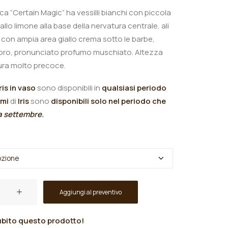
nica “Certain Magic
” ha vessilli bianchi con piccola
llo limone alla base della nervatura centrale, ali
e con ampia area giallo crema sotto le barbe,
o oro, pronunciato profumo muschiato.
Altezza
tura molto precoce.
Iris in vaso
sono disponibili in
qualsiasi periodo
omi
di
Iris
sono
disponibili solo nel periodo che
 a settembre.
Aggiungi al preventivo
bito questo prodotto!