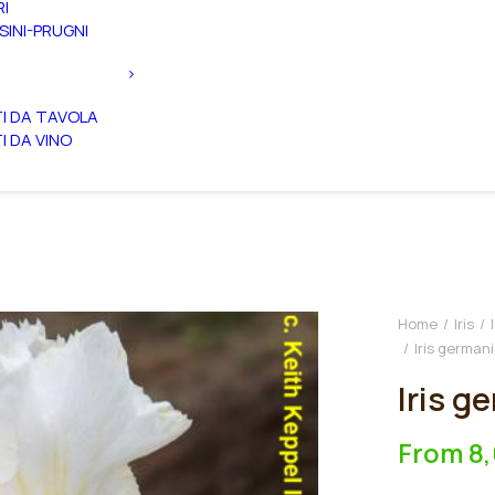
RI
SINI-PRUGNI
TI DA TAVOLA
TI DA VINO
Home
Iris
Iris german
Iris g
From
8