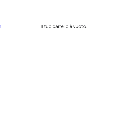
Il tuo carrello è vuoto.
I