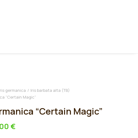
Iris germanica
Iris barbata alta (TB)
ica “Certain Magic”
ermanica “Certain Magic”
,00
€