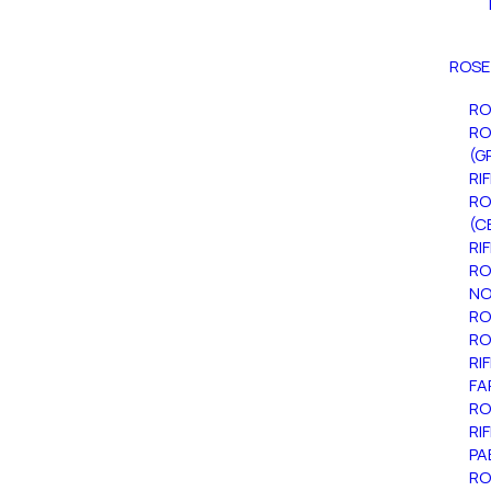
ROSE
RO
RO
(G
RI
RO
(C
RI
RO
NO
RO
RO
RI
FA
RO
RI
PA
RO