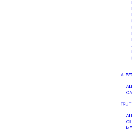
ALBE
AL
C
FRUT
AL
CIL
ME