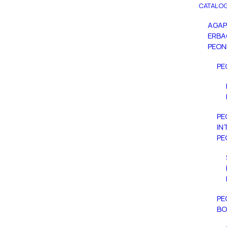
CATALOG
AGA
ERBA
PEON
PE
PE
IN
PE
PE
BO