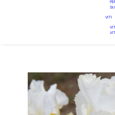
PE
SU
VITI
VI
VI