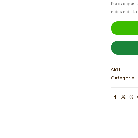
Puoi acquis
quantità
indicando la
SKU
Categorie