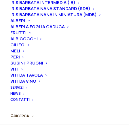
attorno alle barbe giallo-crema tenui, profumo
IRIS BARBATA INTERMEDIA (IB)
IRIS BARBATA NANA STANDARD (SDB)
leggermente dolce.
Altezza 89 cm. Fioritura medio
IRIS BARBATA NANA IN MINIATURA (MDB)
precoce.
ALBERI
ALBERI A FOGLIA CADUCA
Le piante di
Iris in vaso
sono disponibili in
qualsiasi
FRUTTI
periodo
mentre i
rizomi
di
Iris
sono
disponibili solo
ALBICOCCHI
nel periodo che va
da luglio a settembre.
CILIEGI
MELI
Formato
PERI
SUSINI-PRUGNI
VITI
VITI DA TAVOLA
VITI DA VINO
Iris
SERVIZI
Aggiungi al preventivo
germanica
NEWS
"Champagne
CONTATTI
Ordina subito questo prodotto!
Journey"
Puoi acquistare ora questo prodotto contattandoci e
quantità
RICERCA
indicando la dimensione del vaso desiderata e la
quantità