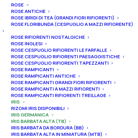
ROSE
ROSE ANTICHE
ROSE IBRIDI DI TEA (GRANDI FIORI RIFIORENTI)
ROSE FLORIBUNDA (CESPUGLIO A MAZZI RIFIORENTE)
ROSE RIFIORENTI NOSTALGICHE
Home
Iris
Iris germanica
Iris barbata alta (TB)
ROSE INGLESI
Iris germanica “Champagne Journey”
ROSE CESPUGLIO RIFIORENTI LE FARFALLE
ROSE CESPUGLIO RIFIORENTI PAESAGGISTICHE
Iris germanica
ROSE CESPUGLIO RIFIORENTI TAPEZZANTI
ROSE RAMPICANTI
“Champagne Journey”
ROSE RAMPICANTI ANTICHE
ROSE RAMPICANTI GRANDI FIORI RIFIORENTI
From
5,00
€
ROSE RAMPICANTI A MAZZI RIFIORENTI
ROSE RAMPICANTI RIFIORENTI TREILLAGE
IRIS
L’iris germanica “Champagne Journey
” ha vessilli
RIZOMI IRIS DISPONIBILI
IRIS GERMANICA
crema con sfumature verde oliva pastello, più intensi
IRIS BARBATA ALTA (TB)
alla nervatura centrale, ali color lavanda blu che si
IRIS BARBATA DA BORDURA (BB)
schiariscono verso il bordo con sfumature verde oliva
IRIS BARBATA ALTA IN MINIATURA (MTB)