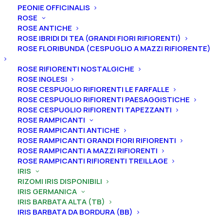
PEONIE OFFICINALIS
ROSE
ROSE ANTICHE
ROSE IBRIDI DI TEA (GRANDI FIORI RIFIORENTI)
ROSE FLORIBUNDA (CESPUGLIO A MAZZI RIFIORENTE)
ROSE RIFIORENTI NOSTALGICHE
Home
Iris
Iris germanica
Iris barbata alta (TB)
ROSE INGLESI
ROSE CESPUGLIO RIFIORENTI LE FARFALLE
Iris germanica “Cielo Alto”
ROSE CESPUGLIO RIFIORENTI PAESAGGISTICHE
Iris germanica “Cielo Alto”
ROSE CESPUGLIO RIFIORENTI TAPEZZANTI
ROSE RAMPICANTI
ROSE RAMPICANTI ANTICHE
From
5,00
€
ROSE RAMPICANTI GRANDI FIORI RIFIORENTI
ROSE RAMPICANTI A MAZZI RIFIORENTI
ROSE RAMPICANTI RIFIORENTI TREILLAGE
L’iris germanica “Cielo Alto
” ha vessilli e stilo blu glicine
IRIS
con base e nervatura centrale più scura, ali blu glicine
RIZOMI IRIS DISPONIBILI
che sfumano verso il centro e barba in tono più
IRIS GERMANICA
IRIS BARBATA ALTA (TB)
chiaro, infuso giallo molto chiaro, barbe rosso-
IRIS BARBATA DA BORDURA (BB)
arancio nella gola e al centro, estremità bianca,