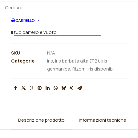
ORDINA SU WHATSAPP
CARRELLO
ORDINA VIA MAIL
Il tuo carrello è vuoto.
SKU
N/A
Categorie
Iris
,
Iris barbata alta (TB)
,
Iris
germanica
,
Rizomi Iris disponibili
Descrizione prodotto
Informazioni tecniche