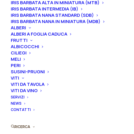
IRIS BARBATA ALTA IN MINIATURA (MTB)
profumo leggermente dolce.
Altezza 105 cm. Fioritura
IRIS BARBATA INTERMEDIA (IB)
intermedia.
IRIS BARBATA NANA STANDARD (SDB)
IRIS BARBATA NANA IN MINIATURA (MDB)
Le piante di
Iris in vaso
sono disponibili in
qualsiasi
ALBERI
ALBERI A FOGLIA CADUCA
periodo
mentre i
rizomi
di
Iris
sono
disponibili solo
FRUTTI
nel periodo che va
da luglio a settembre.
ALBICOCCHI
CILIEGI
Formato
MELI
PERI
SUSINI-PRUGNI
VITI
VITI DA TAVOLA
Iris
Aggiungi al preventivo
VITI DA VINO
germanica
SERVIZI
"Cielo
NEWS
Ordina subito questo prodotto!
Alto"
CONTATTI
Puoi acquistare ora questo prodotto contattandoci e
quantità
indicando la dimensione del vaso desiderata e la
RICERCA
quantità