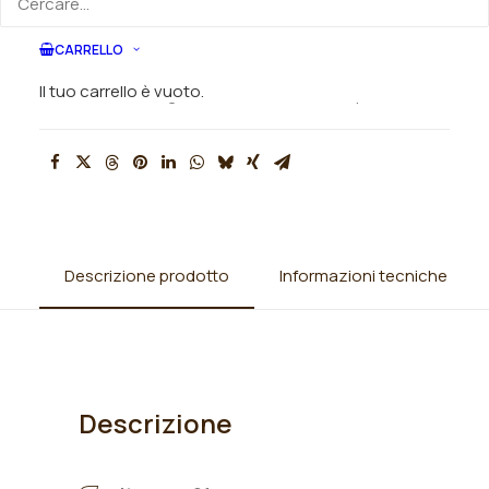
SKU
N/A
CARRELLO
Categorie
Iris
,
Iris barbata alta (TB)
,
Iris
Il tuo carrello è vuoto.
germanica
,
Rizomi Iris disponibili
Descrizione prodotto
Informazioni tecniche
Descrizione