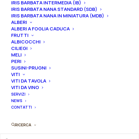
nel periodo che va
da luglio a settembre.
IRIS BARBATA INTERMEDIA (IB)
IRIS BARBATA NANA STANDARD (SDB)
IRIS BARBATA NANA IN MINIATURA (MDB)
Formato
ALBERI
ALBERI A FOGLIA CADUCA
FRUTTI
ALBICOCCHI
Iris
CILIEGI
Aggiungi al preventivo
germanica
MELI
"Claudia
PERI
Ordina subito questo prodotto!
SUSINI-PRUGNI
Barton
VITI
Puoi acquistare ora questo prodotto contattandoci e
Blair"
VITI DA TAVOLA
indicando la dimensione del vaso desiderata e la
quantità
VITI DA VINO
quantità
SERVIZI
NEWS
CONTATTI
ORDINA SU WHATSAPP
RICERCA
ORDINA VIA MAIL