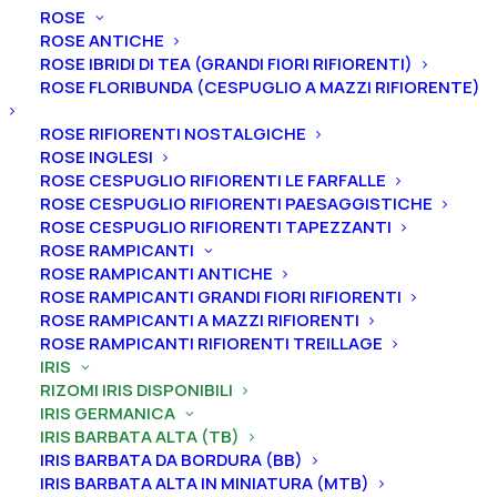
ROSE
ROSE ANTICHE
ROSE IBRIDI DI TEA (GRANDI FIORI RIFIORENTI)
Home
Iris
Iris germanica
Iris barbata alta (TB)
ROSE FLORIBUNDA (CESPUGLIO A MAZZI RIFIORENTE)
Iris germanica “Claudia Barton Blair”
ROSE RIFIORENTI NOSTALGICHE
Iris germanica “Claudia
ROSE INGLESI
Barton Blair”
ROSE CESPUGLIO RIFIORENTI LE FARFALLE
ROSE CESPUGLIO RIFIORENTI PAESAGGISTICHE
ROSE CESPUGLIO RIFIORENTI TAPEZZANTI
From
4,50
€
ROSE RAMPICANTI
ROSE RAMPICANTI ANTICHE
ROSE RAMPICANTI GRANDI FIORI RIFIORENTI
L’iris germanica “Claudia Barton Blair” ha
vessilli viola
ROSE RAMPICANTI A MAZZI RIFIORENTI
chiaro/lilla; ali dello stesso colore ma con motivo a
ROSE RAMPICANTI RIFIORENTI TREILLAGE
IRIS
spray di colore bianco e bordo viola; barba gialla con
RIZOMI IRIS DISPONIBILI
dardo scuro sotto; fioritura intermedia, 91 cm.
IRIS GERMANICA
IRIS BARBATA ALTA (TB)
Le piante di
Iris in vaso
sono disponibili in
qualsiasi
IRIS BARBATA DA BORDURA (BB)
periodo
mentre i
rizomi
di
Iris
sono
disponibili solo
IRIS BARBATA ALTA IN MINIATURA (MTB)