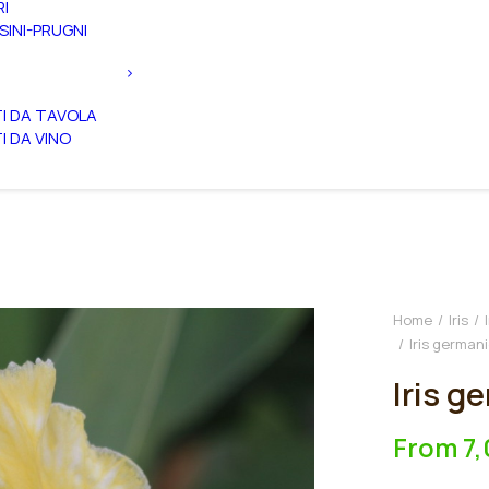
RI
SINI-PRUGNI
TI DA TAVOLA
TI DA VINO
Home
Iris
Iris germani
Iris g
From
7