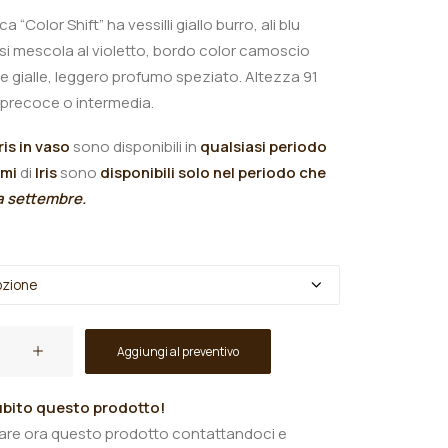
ica “Color Shift
” ha vessilli giallo burro, ali blu
si mescola al violetto, bordo color camoscio
e gialle, leggero profumo speziato.
Altezza 91
a precoce o intermedia.
Iris in vaso
sono disponibili in
qualsiasi periodo
omi
di
Iris
sono
disponibili solo nel periodo che
 a settembre.
Aggiungi al preventivo
bito questo prodotto!
tare ora questo prodotto contattandoci e