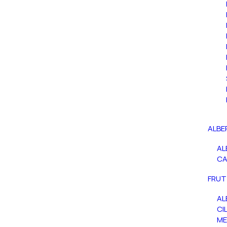
ALBE
AL
C
FRUT
AL
CIL
ME