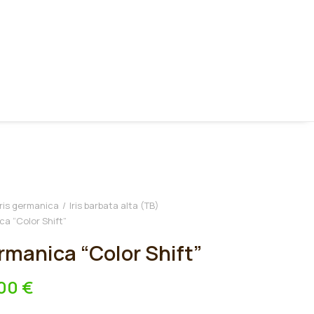
Iris germanica
Iris barbata alta (TB)
ca “Color Shift”
ermanica “Color Shift”
,00
€