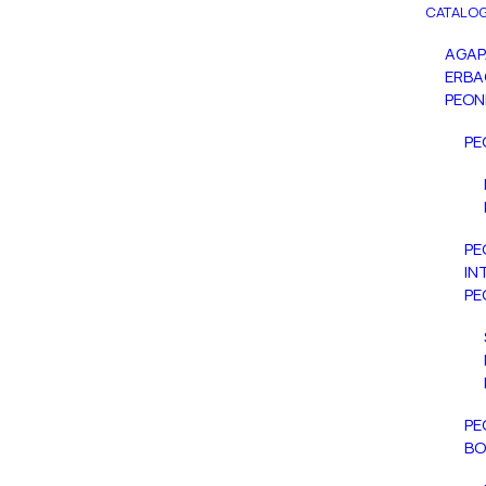
CATALOG
AGA
ERBA
PEON
PE
PE
IN
PE
PE
BO