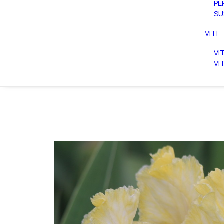
PE
SU
VITI
VI
VI