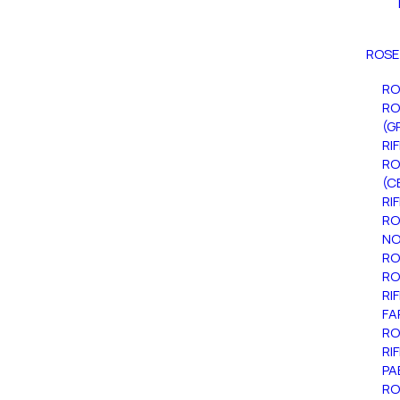
ROSE
RO
RO
(G
RI
RO
(C
RI
RO
NO
RO
RO
RI
FA
RO
RI
PA
RO