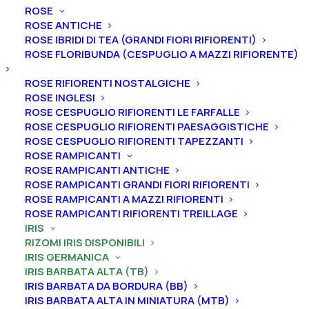
ROSE
ROSE ANTICHE
Home
Iris
Iris germanica
Iris barbata alta (TB)
ROSE IBRIDI DI TEA (GRANDI FIORI RIFIORENTI)
Iris germanica “Come To Order”
ROSE FLORIBUNDA (CESPUGLIO A MAZZI RIFIORENTE)
Iris germanica “Come To
ROSE RIFIORENTI NOSTALGICHE
Order”
ROSE INGLESI
ROSE CESPUGLIO RIFIORENTI LE FARFALLE
ROSE CESPUGLIO RIFIORENTI PAESAGGISTICHE
From
5,00
€
ROSE CESPUGLIO RIFIORENTI TAPEZZANTI
ROSE RAMPICANTI
ROSE RAMPICANTI ANTICHE
L’iris germanica “Come To Order
” ha vessilli pesca
ROSE RAMPICANTI GRANDI FIORI RIFIORENTI
medio, ali uguali, ampie fasce rosa sfumate, barbe
ROSE RAMPICANTI A MAZZI RIFIORENTI
arancioni, profumo dolce.
Altezza 97 cm. Fioritura da
ROSE RAMPICANTI RIFIORENTI TREILLAGE
IRIS
precoce a intermedia.
RIZOMI IRIS DISPONIBILI
IRIS GERMANICA
Le piante di
Iris in vaso
sono disponibili in
qualsiasi
IRIS BARBATA ALTA (TB)
periodo
mentre i
rizomi
di
Iris
sono
disponibili solo
IRIS BARBATA DA BORDURA (BB)
nel periodo che va
da luglio a settembre.
IRIS BARBATA ALTA IN MINIATURA (MTB)