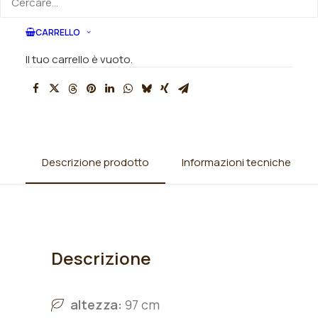
SKU
N/A
Categorie
Iris
,
Iris barbata alta (TB)
,
Iris
CARRELLO
germanica
,
Rizomi Iris disponibili
Il tuo carrello è vuoto.
Descrizione prodotto
Informazioni tecniche
Descrizione
altezza:
97 cm