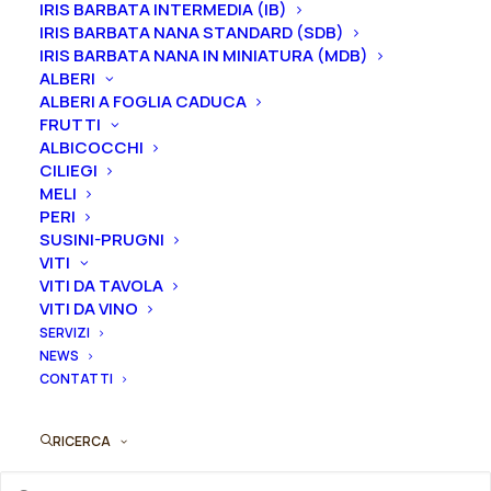
IRIS BARBATA INTERMEDIA (IB)
Formato
IRIS BARBATA NANA STANDARD (SDB)
IRIS BARBATA NANA IN MINIATURA (MDB)
ALBERI
ALBERI A FOGLIA CADUCA
FRUTTI
Iris
ALBICOCCHI
Aggiungi al preventivo
germanica
CILIEGI
"Come
MELI
Ordina subito questo prodotto!
PERI
To
Puoi acquistare ora questo prodotto contattandoci e
SUSINI-PRUGNI
Order"
VITI
indicando la dimensione del vaso desiderata e la
quantità
VITI DA TAVOLA
quantità
VITI DA VINO
SERVIZI
NEWS
ORDINA SU WHATSAPP
CONTATTI
ORDINA VIA MAIL
RICERCA