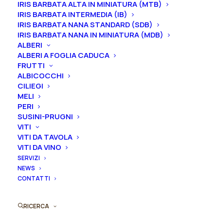
IRIS BARBATA ALTA IN MINIATURA (MTB)
nel periodo che va
da luglio a settembre.
IRIS BARBATA INTERMEDIA (IB)
IRIS BARBATA NANA STANDARD (SDB)
Formato
IRIS BARBATA NANA IN MINIATURA (MDB)
ALBERI
ALBERI A FOGLIA CADUCA
FRUTTI
ALBICOCCHI
Iris
Aggiungi al preventivo
CILIEGI
germanica
MELI
"Crowned
PERI
Ordina subito questo prodotto!
in
SUSINI-PRUGNI
Puoi acquistare ora questo prodotto contattandoci e
Glory"
VITI
indicando la dimensione del vaso desiderata e la
VITI DA TAVOLA
quantità
VITI DA VINO
quantità
SERVIZI
NEWS
ORDINA SU WHATSAPP
CONTATTI
ORDINA VIA MAIL
RICERCA