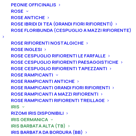
PEONIE OFFICINALIS
ROSE
ROSE ANTICHE
ROSE IBRIDI DI TEA (GRANDI FIORI RIFIORENTI)
Home
Iris
Iris germanica
Iris barbata alta (TB)
ROSE FLORIBUNDA (CESPUGLIO A MAZZI RIFIORENTE)
Iris germanica “Crowned in Glory”
Iris germanica “Crowned in
ROSE RIFIORENTI NOSTALGICHE
ROSE INGLESI
Glory”
ROSE CESPUGLIO RIFIORENTI LE FARFALLE
ROSE CESPUGLIO RIFIORENTI PAESAGGISTICHE
From
5,00
€
ROSE CESPUGLIO RIFIORENTI TAPEZZANTI
ROSE RAMPICANTI
ROSE RAMPICANTI ANTICHE
ROSE RAMPICANTI GRANDI FIORI RIFIORENTI
L’iris germanica “Crowned in Glory
” ha vessilli color
ROSE RAMPICANTI A MAZZI RIFIORENTI
pesca-arancio, ali color lavanda-viola, centro viola-
ROSE RAMPICANTI RIFIORENTI TREILLAGE
lavanda più scuro, barbe color pesca-arancio,
IRIS
leggera fragranza.
Altezza 89 cm. Fioritura intermedia.
RIZOMI IRIS DISPONIBILI
IRIS GERMANICA
Le piante di
Iris in vaso
sono disponibili in
qualsiasi
IRIS BARBATA ALTA (TB)
IRIS BARBATA DA BORDURA (BB)
periodo
mentre i
rizomi
di
Iris
sono
disponibili solo