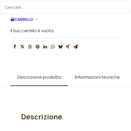
SKU
N/A
CARRELLO
Categorie
Iris
,
Iris barbata alta (TB)
,
Iris
germanica
Il tuo carrello è vuoto.
Descrizione prodotto
Informazioni tecniche
Descrizione