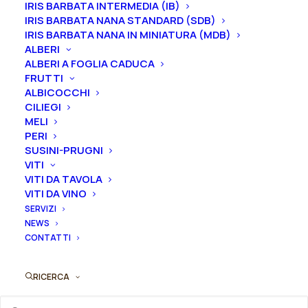
IRIS BARBATA INTERMEDIA (IB)
IRIS BARBATA NANA STANDARD (SDB)
IRIS BARBATA NANA IN MINIATURA (MDB)
Le piante di
Iris in vaso
sono disponibili in
qualsiasi
ALBERI
periodo
mentre i
rizomi
di
Iris
sono
disponibili solo
ALBERI A FOGLIA CADUCA
FRUTTI
nel periodo che va
da luglio a settembre.
ALBICOCCHI
CILIEGI
Formato
MELI
PERI
SUSINI-PRUGNI
VITI
Iris
VITI DA TAVOLA
Aggiungi al preventivo
germanica
VITI DA VINO
SERVIZI
"Daring
Ordina subito questo prodotto!
NEWS
Deception"
CONTATTI
Puoi acquistare ora questo prodotto contattandoci e
quantità
indicando la dimensione del vaso desiderata e la
quantità
RICERCA