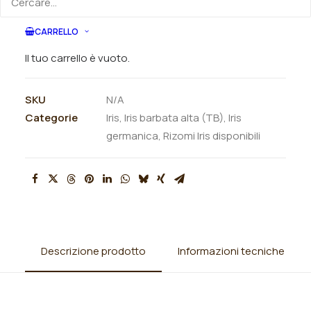
ORDINA SU WHATSAPP
CARRELLO
ORDINA VIA MAIL
Il tuo carrello è vuoto.
SKU
N/A
Categorie
Iris
,
Iris barbata alta (TB)
,
Iris
germanica
,
Rizomi Iris disponibili
Descrizione prodotto
Informazioni tecniche