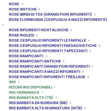
ROSE
ROSE ANTICHE
ROSE IBRIDI DI TEA (GRANDI FIORI RIFIORENTI)
ROSE FLORIBUNDA (CESPUGLIO A MAZZI RIFIORENTE)
Home
Iris
Iris germanica
Iris barbata alta (TB)
ROSE RIFIORENTI NOSTALGICHE
Iris germanica “Daring Deception”
ROSE INGLESI
ROSE CESPUGLIO RIFIORENTI LE FARFALLE
Iris germanica “Daring
ROSE CESPUGLIO RIFIORENTI PAESAGGISTICHE
Deception”
ROSE CESPUGLIO RIFIORENTI TAPEZZANTI
ROSE RAMPICANTI
ROSE RAMPICANTI ANTICHE
From
7,00
€
ROSE RAMPICANTI GRANDI FIORI RIFIORENTI
ROSE RAMPICANTI A MAZZI RIFIORENTI
ROSE RAMPICANTI RIFIORENTI TREILLAGE
L’iris germanica “Daring Deception
” ha vessilli bianchi,
IRIS
nervatura centrale viola chiaro, ali viola intenso con
RIZOMI IRIS DISPONIBILI
ampia fascia bianca, spruzzo bianco su entrambi i lati
IRIS GERMANICA
IRIS BARBATA ALTA (TB)
della barba, barbe mandarino, leggera fragranza.
IRIS BARBATA DA BORDURA (BB)
Altezza 89 cm. Fioritura da intermedia.
IRIS BARBATA ALTA IN MINIATURA (MTB)