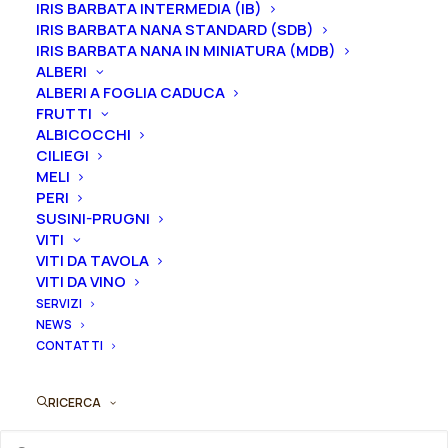
IRIS BARBATA INTERMEDIA (IB)
stretto, barbe arancioni, profumo leggermente
IRIS BARBATA NANA STANDARD (SDB)
speziato.
A
ltezza 91 cm. Fioritura precoce o
IRIS BARBATA NANA IN MINIATURA (MDB)
intermedia.
ALBERI
ALBERI A FOGLIA CADUCA
Le piante di
Iris in vaso
sono disponibili in
qualsiasi
FRUTTI
periodo
mentre i
rizomi
di
Iris
sono
disponibili solo
ALBICOCCHI
CILIEGI
nel periodo che va
da luglio a settembre.
MELI
PERI
Formato
SUSINI-PRUGNI
VITI
VITI DA TAVOLA
VITI DA VINO
Iris
SERVIZI
Aggiungi al preventivo
germanica
NEWS
CONTATTI
"Escape
Ordina subito questo prodotto!
From
Puoi acquistare ora questo prodotto contattandoci e
Boredom"
RICERCA
indicando la dimensione del vaso desiderata e la
quantità
quantità