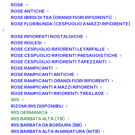
ROSE
ROSE ANTICHE
ROSE IBRIDI DI TEA (GRANDI FIORI RIFIORENTI)
ROSE FLORIBUNDA (CESPUGLIO A MAZZI RIFIORENTE)
ROSE RIFIORENTI NOSTALGICHE
ROSE INGLESI
Home
Iris
Iris germanica
Iris barbata alta (TB)
ROSE CESPUGLIO RIFIORENTI LE FARFALLE
Iris germanica “Escape From Boredom”
ROSE CESPUGLIO RIFIORENTI PAESAGGISTICHE
Iris germanica “Escape
ROSE CESPUGLIO RIFIORENTI TAPEZZANTI
ROSE RAMPICANTI
From Boredom”
ROSE RAMPICANTI ANTICHE
ROSE RAMPICANTI GRANDI FIORI RIFIORENTI
From
5,00
€
ROSE RAMPICANTI A MAZZI RIFIORENTI
ROSE RAMPICANTI RIFIORENTI TREILLAGE
IRIS
RIZOMI IRIS DISPONIBILI
L’iris germanica “Escape From Boredom
” ha vessilli
IRIS GERMANICA
color pesca con sfumature color crema burro, ali
IRIS BARBATA ALTA (TB)
color crema con bordi viola, sfumati in un’ampia
IRIS BARBATA DA BORDURA (BB)
fascia color pesca chiaro e un margine color crema
IRIS BARBATA ALTA IN MINIATURA (MTB)