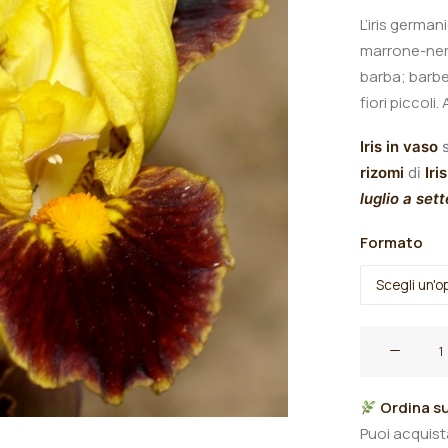
L’iris germani
marrone-ner
barba; barb
fiori piccoli.
Iris in vaso
s
rizomi
di
Iris
luglio a set
Formato
Iris
germanica
"Exclaim"
Ordina su
quantità
Puoi acquis