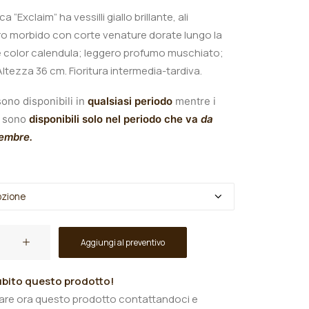
ca “Exclaim” ha vessilli giallo brillante, ali
o morbido con corte venature dorate lungo la
e color calendula; leggero profumo muschiato;
A
ltezza 36 cm. Fioritura intermedia-tardiva.
ono disponibili in
qualsiasi periodo
mentre i
sono
disponibili solo nel periodo che va
da
tembre.
Aggiungi al preventivo
bito questo prodotto!
tare ora questo prodotto contattandoci e