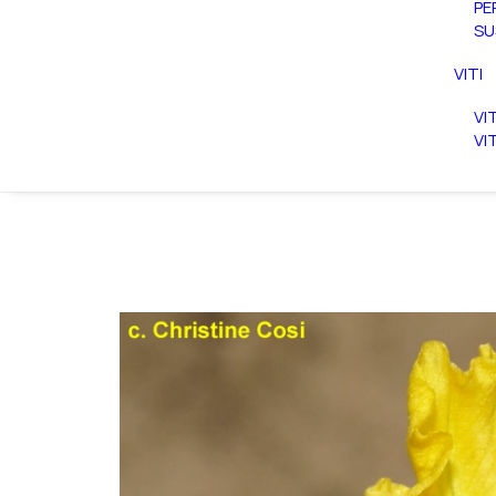
PE
SU
VITI
VI
VI