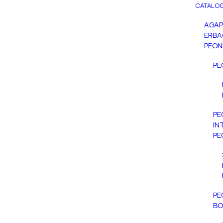
CATALOG
AGA
ERBA
PEON
PE
PE
IN
PE
PE
BO