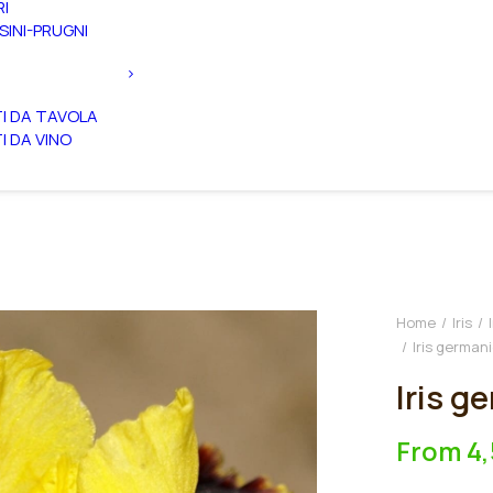
RI
SINI-PRUGNI
TI DA TAVOLA
TI DA VINO
Home
Iris
Iris german
Iris g
From
4