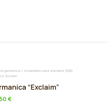
Iris germanica
Iris barbata nana standard (SDB)
ica “Exclaim”
ermanica “Exclaim”
,50
€