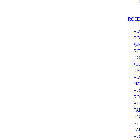
ROSE
RO
RO
(G
RI
RO
(C
RI
RO
NO
RO
RO
RI
FA
RO
RI
PA
RO