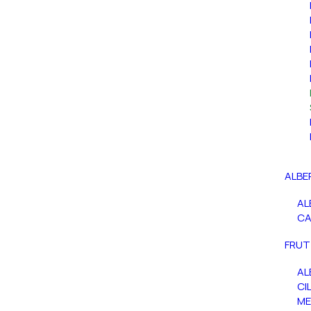
ALBE
AL
C
FRUT
AL
CIL
ME