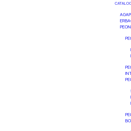
CATALOG
AGA
ERBA
PEON
PE
PE
IN
PE
PE
BO