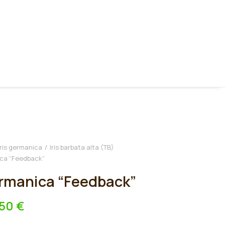
Iris germanica
Iris barbata alta (TB)
ica “Feedback”
ermanica “Feedback”
,50
€