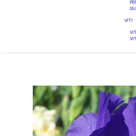
PE
SU
VITI
VI
VI