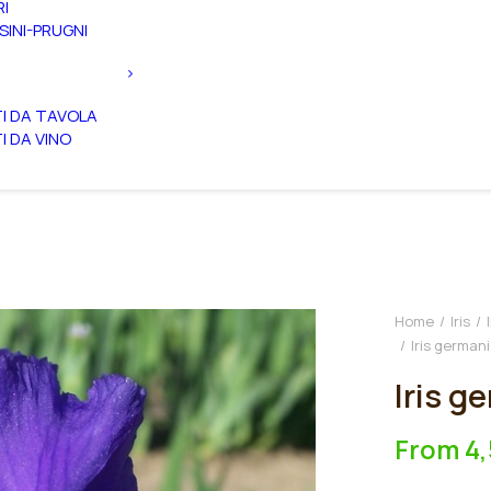
RI
SINI-PRUGNI
TI DA TAVOLA
TI DA VINO
Home
Iris
Iris german
Iris g
From
4