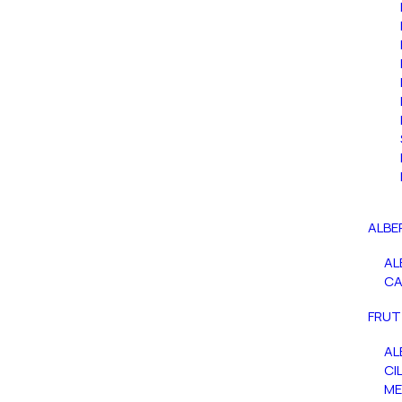
ALBE
AL
C
FRUT
AL
CIL
ME