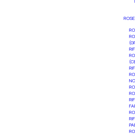
ROSE
RO
RO
(G
RI
RO
(C
RI
RO
NO
RO
RO
RI
FA
RO
RI
PA
RO