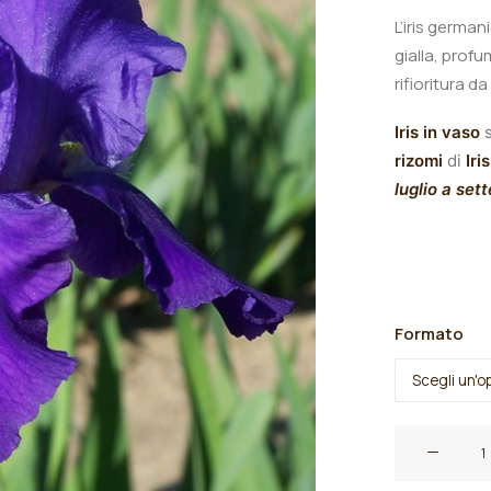
L’iris germa
gialla, prof
rifioritura d
Iris in vaso
s
rizomi
di
Iris
luglio a set
Formato
Iris
germanica