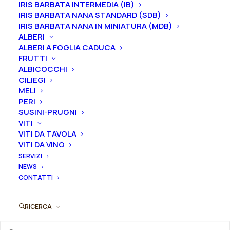
mentre i
rizomi
di
Iris
sono
disponibili solo nel
IRIS BARBATA INTERMEDIA (IB)
IRIS BARBATA NANA STANDARD (SDB)
periodo che va
da luglio a settembre.
IRIS BARBATA NANA IN MINIATURA (MDB)
ALBERI
ALBERI A FOGLIA CADUCA
FRUTTI
ALBICOCCHI
CILIEGI
Formato
MELI
PERI
SUSINI-PRUGNI
VITI
Iris
VITI DA TAVOLA
Aggiungi al preventivo
germanica
VITI DA VINO
SERVIZI
"Fine
Ordina subito questo prodotto!
NEWS
Romance"
CONTATTI
Puoi acquistare ora questo prodotto contattandoci e
quantità
indicando la dimensione del vaso desiderata e la
quantità
RICERCA