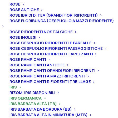
ROSE
ROSE ANTICHE
ROSE IBRIDI DI TEA (GRANDI FIORI RIFIORENTI)
ROSE FLORIBUNDA (CESPUGLIO A MAZZI RIFIORENTE)
Home
Iris
Iris germanica
Iris barbata alta (TB)
Iris germanica “Fine Romance”
ROSE RIFIORENTI NOSTALGICHE
ROSE INGLESI
Iris germanica “Fine
ROSE CESPUGLIO RIFIORENTI LE FARFALLE
Romance”
ROSE CESPUGLIO RIFIORENTI PAESAGGISTICHE
ROSE CESPUGLIO RIFIORENTI TAPEZZANTI
ROSE RAMPICANTI
From
6,00
€
ROSE RAMPICANTI ANTICHE
ROSE RAMPICANTI GRANDI FIORI RIFIORENTI
ROSE RAMPICANTI A MAZZI RIFIORENTI
L’iris germanica “Fine Romance”
ha
vessilli blu-rosa,
ROSE RAMPICANTI RIFIORENTI TREILLAGE
merlettati, ali bianche, ampio bordo sfumato blu-rosa,
IRIS
RIZOMI IRIS DISPONIBILI
merlettato, barbe rosa corallo, punte blu-rosa.
IRIS GERMANICA
Altezza 89 cm. Fioritura medio-tardiva.
IRIS BARBATA ALTA (TB)
IRIS BARBATA DA BORDURA (BB)
Iris in vaso
sono disponibili in
qualsiasi periodo
IRIS BARBATA ALTA IN MINIATURA (MTB)