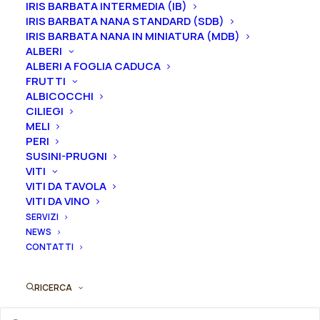
IRIS BARBATA INTERMEDIA (IB)
IRIS BARBATA NANA STANDARD (SDB)
Iris in vaso
sono disponibili in
qualsiasi periodo
IRIS BARBATA NANA IN MINIATURA (MDB)
mentre i
rizomi
di
Iris
sono
disponibili solo nel
ALBERI
periodo che va
da luglio a settembre.
ALBERI A FOGLIA CADUCA
FRUTTI
ALBICOCCHI
CILIEGI
MELI
PERI
Formato
SUSINI-PRUGNI
VITI
VITI DA TAVOLA
VITI DA VINO
SERVIZI
Iris
NEWS
Aggiungi al preventivo
germanica
CONTATTI
"Fly
Ordina subito questo prodotto!
Your
RICERCA
Puoi acquistare ora questo prodotto contattandoci e
Colors"
indicando la dimensione del vaso desiderata e la
quantità