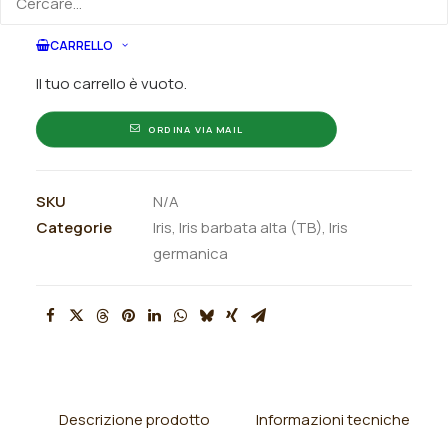
quantità
CARRELLO
ORDINA SU WHATSAPP
Il tuo carrello è vuoto.
ORDINA VIA MAIL
SKU
N/A
Categorie
Iris
,
Iris barbata alta (TB)
,
Iris
germanica
Descrizione prodotto
Informazioni tecniche