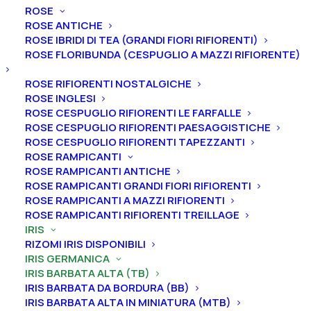
ROSE
ROSE ANTICHE
Home
Iris
Iris germanica
Iris barbata alta (TB)
ROSE IBRIDI DI TEA (GRANDI FIORI RIFIORENTI)
Iris germanica “Fly Your Colors”
ROSE FLORIBUNDA (CESPUGLIO A MAZZI RIFIORENTE)
Iris germanica “Fly Your
ROSE RIFIORENTI NOSTALGICHE
Colors”
ROSE INGLESI
ROSE CESPUGLIO RIFIORENTI LE FARFALLE
ROSE CESPUGLIO RIFIORENTI PAESAGGISTICHE
From
5,00
€
ROSE CESPUGLIO RIFIORENTI TAPEZZANTI
ROSE RAMPICANTI
ROSE RAMPICANTI ANTICHE
L’iris germanica “Fly Your Colors”
ha
vessilli color viola
ROSE RAMPICANTI GRANDI FIORI RIFIORENTI
ardesia metallizzato alla base che sfuma verso l’alto
ROSE RAMPICANTI A MAZZI RIFIORENTI
in bronzo chiaro, bordi grigio ardesia, ali color oro
ROSE RAMPICANTI RIFIORENTI TREILLAGE
IRIS
ottone riccamente ricoperte di bordeaux scuro,
RIZOMI IRIS DISPONIBILI
lampo circolare blu-violetto all’estremità delle barbe
IRIS GERMANICA
arancione brillante, retro color oro ottone, leggera
IRIS BARBATA ALTA (TB)
fragranza speziata. Altezza 91 cm. Fioritura medio-
IRIS BARBATA DA BORDURA (BB)
IRIS BARBATA ALTA IN MINIATURA (MTB)
tardiva.