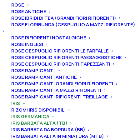
ROSE
ROSE ANTICHE
ROSE IBRIDI DI TEA (GRANDI FIORI RIFIORENTI)
ROSE FLORIBUNDA (CESPUGLIO A MAZZI RIFIORENTE)
Home
Iris
Iris germanica
Iris barbata alta (TB)
ROSE RIFIORENTI NOSTALGICHE
Iris germanica “French Cancan”
ROSE INGLESI
ROSE CESPUGLIO RIFIORENTI LE FARFALLE
Iris germanica “French
ROSE CESPUGLIO RIFIORENTI PAESAGGISTICHE
Cancan”
ROSE CESPUGLIO RIFIORENTI TAPEZZANTI
ROSE RAMPICANTI
ROSE RAMPICANTI ANTICHE
From
5,00
€
ROSE RAMPICANTI GRANDI FIORI RIFIORENTI
ROSE RAMPICANTI A MAZZI RIFIORENTI
ROSE RAMPICANTI RIFIORENTI TREILLAGE
L’iris germanica “French Cancan”
ha
vessilli rosa
IRIS
chiaro, ali lavanda bluastro chiaro, area albicocca
RIZOMI IRIS DISPONIBILI
rosata con barba rosso brillante. Altezza 85 cm.
IRIS GERMANICA
IRIS BARBATA ALTA (TB)
Fioritura medio-tardiva.
IRIS BARBATA DA BORDURA (BB)
IRIS BARBATA ALTA IN MINIATURA (MTB)
Iris in vaso
sono disponibili in
qualsiasi periodo