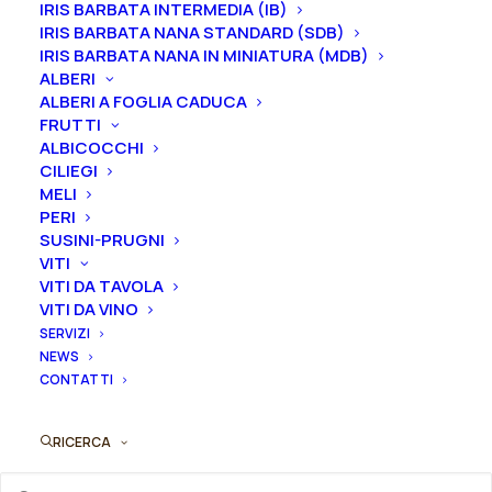
IRIS BARBATA INTERMEDIA (IB)
mentre i
rizomi
di
Iris
sono
disponibili solo nel
IRIS BARBATA NANA STANDARD (SDB)
periodo che va
da luglio a settembre.
IRIS BARBATA NANA IN MINIATURA (MDB)
ALBERI
ALBERI A FOGLIA CADUCA
FRUTTI
ALBICOCCHI
CILIEGI
MELI
Formato
PERI
SUSINI-PRUGNI
VITI
VITI DA TAVOLA
Iris
VITI DA VINO
Aggiungi al preventivo
germanica
SERVIZI
"French
NEWS
Ordina subito questo prodotto!
CONTATTI
Cancan"
Puoi acquistare ora questo prodotto contattandoci e
quantità
indicando la dimensione del vaso desiderata e la
RICERCA
quantità