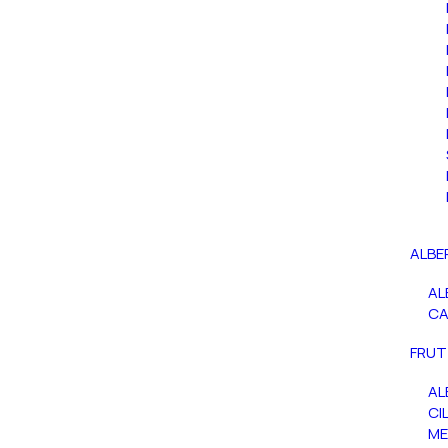
ALBE
AL
C
FRUT
AL
CIL
ME