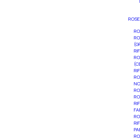
ROSE
RO
RO
(G
RI
RO
(C
RI
RO
NO
RO
RO
RI
FA
RO
RI
PA
RO