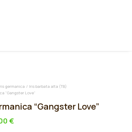
Iris germanica
Iris barbata alta (TB)
ica “Gangster Love”
ermanica “Gangster Love”
,00
€