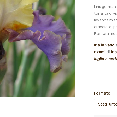
L’iris germa
tonalità di v
lavanda mist
arricciate, 
Fioritura med
Iris in vaso
s
rizomi
di
Iris
luglio a set
Formato