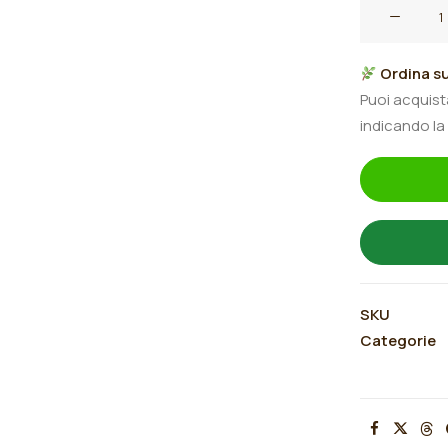
Iris
germanica
"Gangster
Ordina su
Love"
Puoi acquis
quantità
indicando la
SKU
Categorie