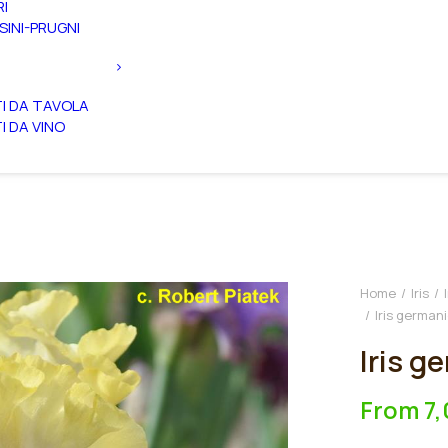
RI
SINI-PRUGNI
TI DA TAVOLA
TI DA VINO
Home
Iris
Iris german
Iris g
From
7