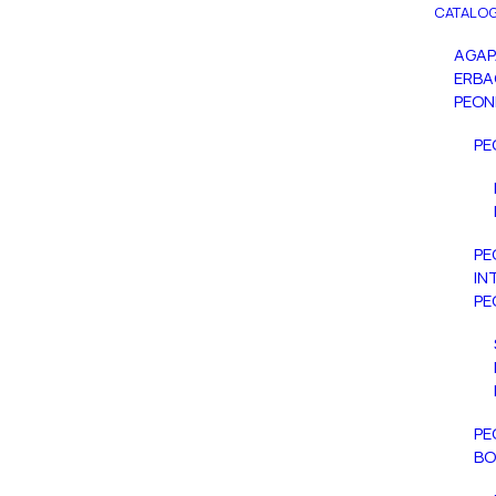
CATALOG
AGA
ERBA
PEON
PE
PE
IN
PE
PE
BO