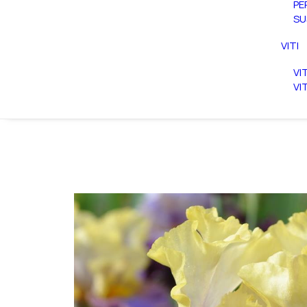
PE
SU
VITI
VI
VI