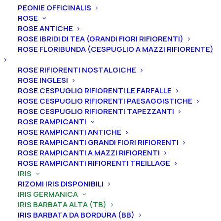
PEONIE OFFICINALIS
ROSE
ROSE ANTICHE
ROSE IBRIDI DI TEA (GRANDI FIORI RIFIORENTI)
ROSE FLORIBUNDA (CESPUGLIO A MAZZI RIFIORENTE)
Home
Iris
Iris germanica
Iris barbata alta (TB)
Iris germanica “Goldkist”
ROSE RIFIORENTI NOSTALGICHE
ROSE INGLESI
Iris germanica “Goldkist”
ROSE CESPUGLIO RIFIORENTI LE FARFALLE
ROSE CESPUGLIO RIFIORENTI PAESAGGISTICHE
From
6,00
€
ROSE CESPUGLIO RIFIORENTI TAPEZZANTI
ROSE RAMPICANTI
ROSE RAMPICANTI ANTICHE
L’iris germanica “Goldkist”
ha
vessilli bianchi, ali
ROSE RAMPICANTI GRANDI FIORI RIFIORENTI
ROSE RAMPICANTI A MAZZI RIFIORENTI
bianche, striature viola tra il bordo del gambo e la
ROSE RAMPICANTI RIFIORENTI TREILLAGE
barba giallo oro brillante, arricciati. Altezza 91.
IRIS
Fioritura da intermedia.
RIZOMI IRIS DISPONIBILI
IRIS GERMANICA
Iris in vaso
sono disponibili in
qualsiasi periodo
IRIS BARBATA ALTA (TB)
mentre i
rizomi
di
Iris
sono
disponibili solo nel
IRIS BARBATA DA BORDURA (BB)