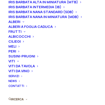
IRIS BARBATA ALTA IN MINIATURA (MTB)
periodo che va
da luglio a settembre.
IRIS BARBATA INTERMEDIA (IB)
IRIS BARBATA NANA STANDARD (SDB)
IRIS BARBATA NANA IN MINIATURA (MDB)
ALBERI
ALBERI A FOGLIA CADUCA
FRUTTI
Formato
ALBICOCCHI
CILIEGI
MELI
PERI
Iris
SUSINI-PRUGNI
Aggiungi al preventivo
VITI
germanica
VITI DA TAVOLA
"Goldkist"
VITI DA VINO
Ordina subito questo prodotto!
quantità
SERVIZI
Puoi acquistare ora questo prodotto contattandoci e
NEWS
indicando la dimensione del vaso desiderata e la
CONTATTI
quantità
RICERCA
ORDINA SU WHATSAPP