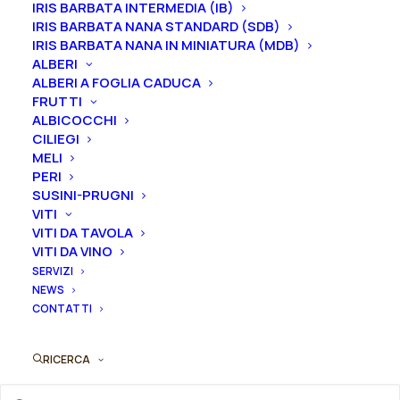
IRIS BARBATA INTERMEDIA (IB)
periodo che va
da luglio a settembre.
IRIS BARBATA NANA STANDARD (SDB)
IRIS BARBATA NANA IN MINIATURA (MDB)
ALBERI
ALBERI A FOGLIA CADUCA
FRUTTI
ALBICOCCHI
Formato
CILIEGI
MELI
PERI
SUSINI-PRUGNI
VITI
Iris
VITI DA TAVOLA
Aggiungi al preventivo
germanica
VITI DA VINO
"Heart
SERVIZI
Ordina subito questo prodotto!
Racer"
NEWS
Puoi acquistare ora questo prodotto contattandoci e
CONTATTI
quantità
indicando la dimensione del vaso desiderata e la
quantità
RICERCA
ORDINA SU WHATSAPP