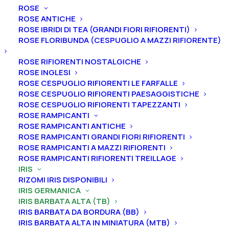
ROSE
ROSE ANTICHE
Home
Iris
Iris germanica
Iris barbata alta (TB)
ROSE IBRIDI DI TEA (GRANDI FIORI RIFIORENTI)
Iris germanica “Heart Racer”
ROSE FLORIBUNDA (CESPUGLIO A MAZZI RIFIORENTE)
Iris germanica “Heart
ROSE RIFIORENTI NOSTALGICHE
ROSE INGLESI
Racer”
ROSE CESPUGLIO RIFIORENTI LE FARFALLE
ROSE CESPUGLIO RIFIORENTI PAESAGGISTICHE
From
10,00
€
ROSE CESPUGLIO RIFIORENTI TAPEZZANTI
ROSE RAMPICANTI
ROSE RAMPICANTI ANTICHE
L’iris germanica “Heart Racer”
ha
vessilli rosa ghiaccio
ROSE RAMPICANTI GRANDI FIORI RIFIORENTI
ROSE RAMPICANTI A MAZZI RIFIORENTI
sfumati, ali magenta chiaro, bordo rosa ghiaccio ben
ROSE RAMPICANTI RIFIORENTI TREILLAGE
definito, barbe color mandarino bruciato chiaro,
IRIS
leggera fragranza dolce. Altezza 91. Fioritura
RIZOMI IRIS DISPONIBILI
intermedia.
IRIS GERMANICA
IRIS BARBATA ALTA (TB)
IRIS BARBATA DA BORDURA (BB)
Iris in vaso
sono disponibili in
qualsiasi periodo
IRIS BARBATA ALTA IN MINIATURA (MTB)
mentre i
rizomi
di
Iris
sono
disponibili solo nel