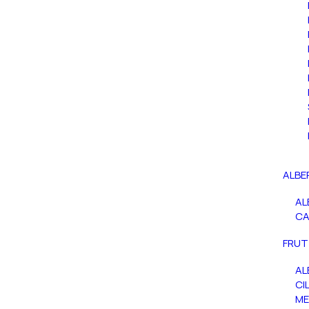
ALBE
AL
C
FRUT
AL
CIL
ME