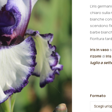
L’iris german
chiaro sulla 
bianche con 
scendono fin
barbe bianch
Fioritura tard
Iris in vaso
s
rizomi
di
Iris
luglio a set
Formato