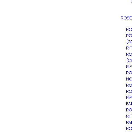
ROSE
RO
RO
(G
RI
RO
(C
RI
RO
NO
RO
RO
RI
FA
RO
RI
PA
RO