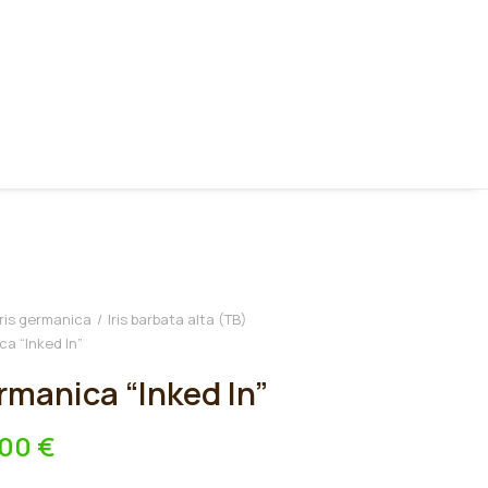
Iris germanica
Iris barbata alta (TB)
ca “Inked In”
ermanica “Inked In”
,00
€