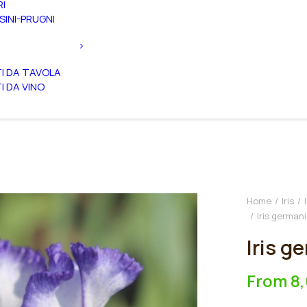
RI
SINI-PRUGNI
TI DA TAVOLA
TI DA VINO
Home
Iris
Iris germani
Iris g
From
8