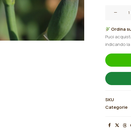
Iris
germanica
"Inked
Ordina su
In"
Puoi acquis
quantità
indicando la
SKU
Categorie