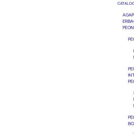
CATALOG
AGA
ERBA
PEON
PE
PE
IN
PE
PE
BO