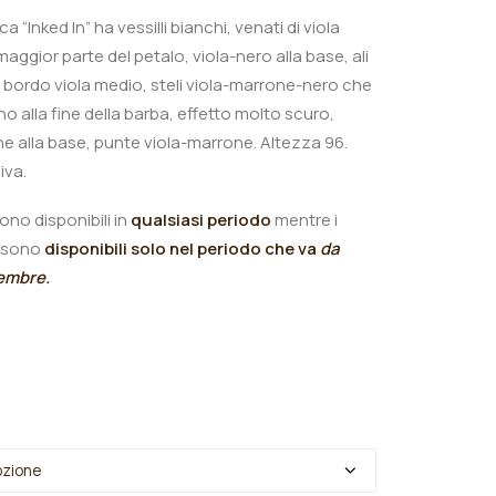
ica “Inked In”
ha
vessilli bianchi, venati di viola
maggior parte del petalo, viola-nero alla base, ali
bordo viola medio, steli viola-marrone-nero che
o alla fine della barba, effetto molto scuro,
e alla base, punte viola-marrone. Altezza 96.
iva.
ono disponibili in
qualsiasi periodo
mentre i
sono
disponibili solo nel periodo che va
da
tembre.