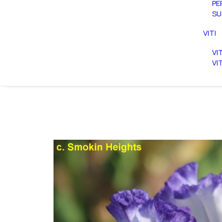
PE
SU
VITI
VI
VI