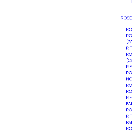
ROSE
RO
RO
(G
RI
RO
(C
RI
RO
NO
RO
RO
RI
FA
RO
RI
PA
RO