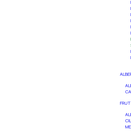
ALBE
AL
C
FRUT
AL
CIL
ME