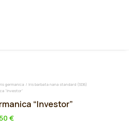
Iris germanica
Iris barbata nana standard (SDB)
ica “Investor”
ermanica “Investor”
,50
€