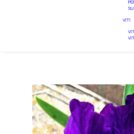
PE
SU
VITI
VI
VI