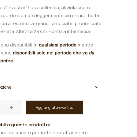
ca “Investor” ha vessilli viola, ali viola scuro
n bordo sfumato leggermente più chiaro; barbe
nda all’estremità, grandi; arricciate; pronunciata
peziata.
A
ltezza 28 cm. Fioritura intermedia.
ono disponibili in
qualsiasi periodo
mentre i
sono
disponibili solo nel periodo che va
da
tembre.
Aggiungi al preventivo
bito questo prodotto!
tare ora questo prodotto contattandoci e