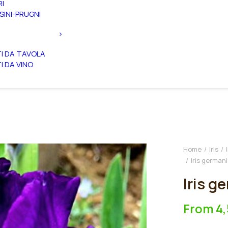
RI
SINI-PRUGNI
TI DA TAVOLA
TI DA VINO
Home
Iris
Iris german
Iris g
From
4