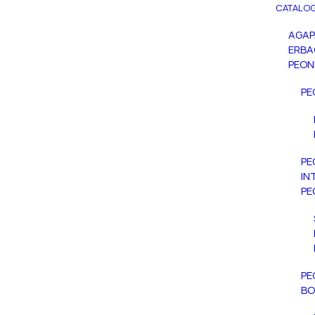
CATALOG
AGA
ERBA
PEON
PE
PE
IN
PE
PE
BO