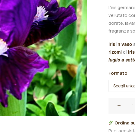
L’iris germani
vellutato co
dorate, lava
fragranza s
Iris in vaso
s
rizomi
di
Iris
luglio a set
Formato
Iris
germanica
"Investor"
Ordina su
quantità
Puoi acquis