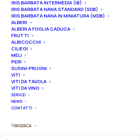
IRIS BARBATA INTERMEDIA (IB)
IRIS BARBATA NANA STANDARD (SDB)
IRIS BARBATA NANA IN MINIATURA (MDB)
ALBERI
ALBERI A FOGLIA CADUCA
FRUTTI
Formato
ALBICOCCHI
CILIEGI
MELI
PERI
Iris
SUSINI-PRUGNI
Aggiungi al preventivo
germanica
VITI
VITI DA TAVOLA
"London
Ordina subito questo prodotto!
VITI DA VINO
Walk"
SERVIZI
Puoi acquistare ora questo prodotto contattandoci e
quantità
NEWS
indicando la dimensione del vaso desiderata e la
CONTATTI
quantità
RICERCA
ORDINA SU WHATSAPP