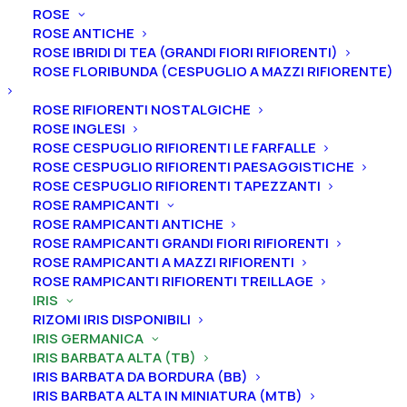
ROSE
ROSE ANTICHE
Home
Iris
Iris germanica
Iris barbata alta (TB)
ROSE IBRIDI DI TEA (GRANDI FIORI RIFIORENTI)
Iris germanica “London Walk”
ROSE FLORIBUNDA (CESPUGLIO A MAZZI RIFIORENTE)
Iris germanica “London
ROSE RIFIORENTI NOSTALGICHE
Walk”
ROSE INGLESI
ROSE CESPUGLIO RIFIORENTI LE FARFALLE
ROSE CESPUGLIO RIFIORENTI PAESAGGISTICHE
From
8,00
€
ROSE CESPUGLIO RIFIORENTI TAPEZZANTI
ROSE RAMPICANTI
ROSE RAMPICANTI ANTICHE
L’iris germanica “London Walk”
ha
vessilli viola chiaro,
ROSE RAMPICANTI GRANDI FIORI RIFIORENTI
ali uguali, steli viola più intenso, barbe da viola a
ROSE RAMPICANTI A MAZZI RIFIORENTI
bronzo ramato, profumo leggermente dolce. Altezza
ROSE RAMPICANTI RIFIORENTI TREILLAGE
IRIS
95 cm.
Fioritura medio-tardiva.
RIZOMI IRIS DISPONIBILI
IRIS GERMANICA
Iris in vaso
sono disponibili in
qualsiasi periodo
IRIS BARBATA ALTA (TB)
mentre i
rizomi
di
Iris
sono
disponibili solo nel
IRIS BARBATA DA BORDURA (BB)
periodo che va
da luglio a settembre.
IRIS BARBATA ALTA IN MINIATURA (MTB)