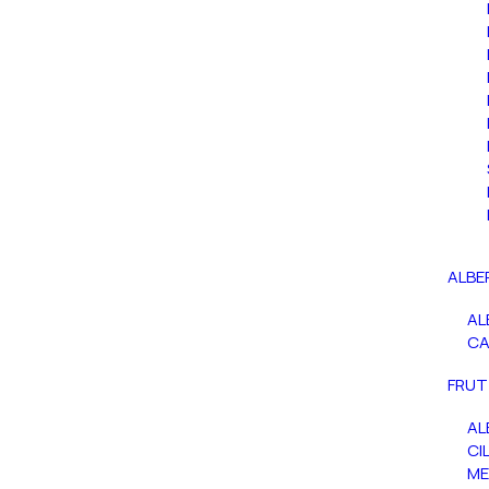
ALBE
AL
C
FRUT
AL
CIL
ME