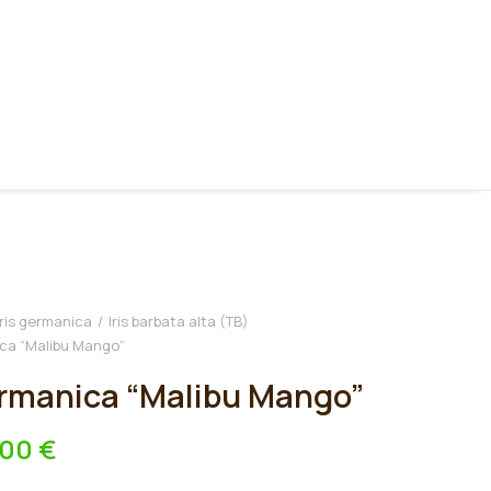
Iris germanica
Iris barbata alta (TB)
ica “Malibu Mango”
ermanica “Malibu Mango”
,00
€