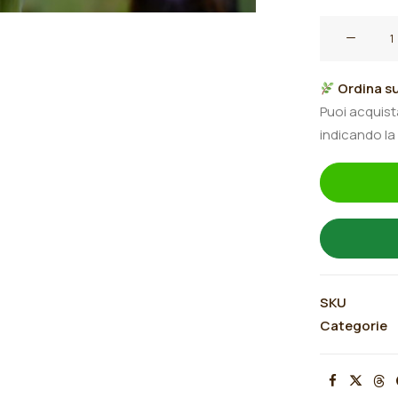
Iris
germanica
"Malibu
Ordina su
Mango"
Puoi acquis
quantità
indicando la
SKU
Categorie