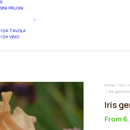
RI
SINI-PRUGNI
TI DA TAVOLA
TI DA VINO
Home
Iris
Iris german
Iris g
From
6