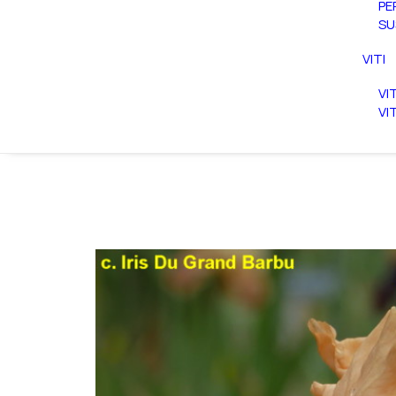
PE
SU
VITI
VI
VI