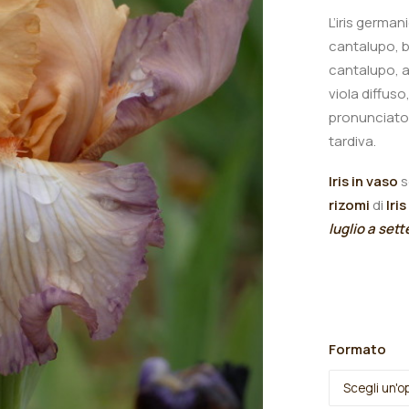
L’iris germa
cantalupo, b
cantalupo, a
viola diffus
pronunciato.
tardiva.
Iris in vaso
s
rizomi
di
Iris
luglio a set
Formato