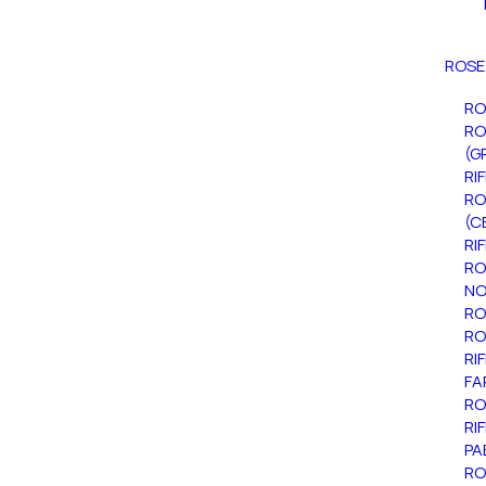
ROSE
RO
RO
(G
RI
RO
(C
RI
RO
NO
RO
RO
RI
FA
RO
RI
PA
RO