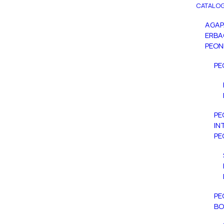
CATALOG
AGA
ERBA
PEON
PE
PE
IN
PE
PE
BO