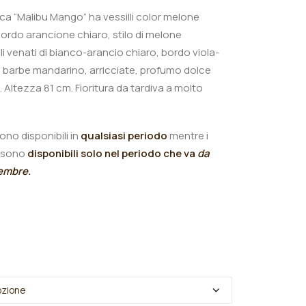
nica “Malibu Mango
” ha
vessilli color melone
ordo arancione chiaro, stilo di melone
li venati di bianco-arancio chiaro, bordo viola-
o, barbe mandarino, arricciate, profumo dolce
 Altezza 81 cm.
Fioritura da tardiva a molto
ono disponibili in
qualsiasi periodo
mentre i
sono
disponibili solo nel periodo che va
da
tembre.