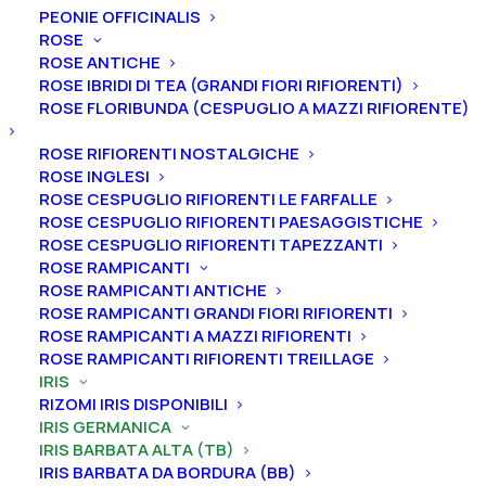
PEONIE OFFICINALIS
ROSE
ROSE ANTICHE
ROSE IBRIDI DI TEA (GRANDI FIORI RIFIORENTI)
Home
Iris
Iris germanica
Iris barbata alta (TB)
ROSE FLORIBUNDA (CESPUGLIO A MAZZI RIFIORENTE)
Iris germanica “Margin Call”
ROSE RIFIORENTI NOSTALGICHE
Iris germanica “Margin
ROSE INGLESI
ROSE CESPUGLIO RIFIORENTI LE FARFALLE
Call”
ROSE CESPUGLIO RIFIORENTI PAESAGGISTICHE
ROSE CESPUGLIO RIFIORENTI TAPEZZANTI
From
7,00
€
ROSE RAMPICANTI
ROSE RAMPICANTI ANTICHE
ROSE RAMPICANTI GRANDI FIORI RIFIORENTI
ROSE RAMPICANTI A MAZZI RIFIORENTI
L’iris germanica “Margin Call
” ha
vessilli giallo assenzio,
ROSE RAMPICANTI RIFIORENTI TREILLAGE
ali bianco ostrica di fondo, bordo concorde, fascia
IRIS
esterna rosso-viola più scura, barbe giallo mais
RIZOMI IRIS DISPONIBILI
pallido, lavanda tenue all’estremità. Altezza 89 cm.
IRIS GERMANICA
IRIS BARBATA ALTA (TB)
Fioritura intermedia.
IRIS BARBATA DA BORDURA (BB)