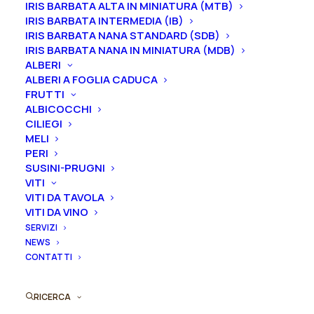
IRIS BARBATA ALTA IN MINIATURA (MTB)
Iris in vaso
sono disponibili in
qualsiasi periodo
IRIS BARBATA INTERMEDIA (IB)
mentre i
rizomi
di
Iris
sono
disponibili solo nel
IRIS BARBATA NANA STANDARD (SDB)
periodo che va
da luglio a settembre.
IRIS BARBATA NANA IN MINIATURA (MDB)
ALBERI
ALBERI A FOGLIA CADUCA
FRUTTI
ALBICOCCHI
CILIEGI
Formato
MELI
PERI
SUSINI-PRUGNI
VITI
VITI DA TAVOLA
Iris
VITI DA VINO
Aggiungi al preventivo
germanica
SERVIZI
"Margin
NEWS
Ordina subito questo prodotto!
Call"
CONTATTI
Puoi acquistare ora questo prodotto contattandoci e
quantità
indicando la dimensione del vaso desiderata e la
RICERCA
quantità