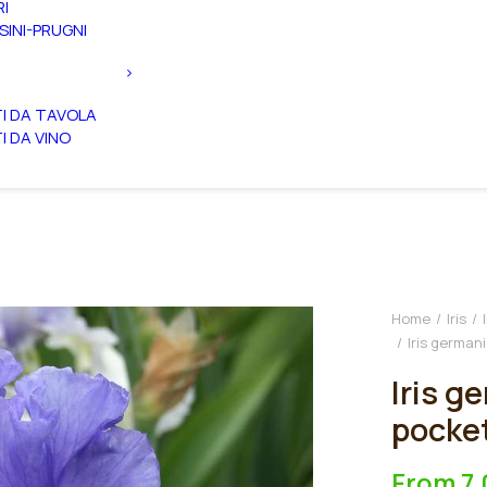
RI
SINI-PRUGNI
TI DA TAVOLA
TI DA VINO
Home
Iris
Iris german
Iris g
pocke
From
7