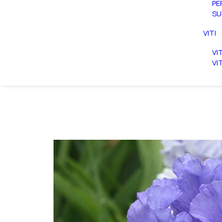
PE
SU
VITI
VI
VI