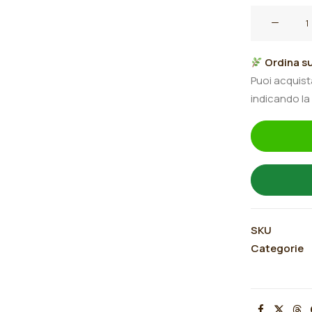
Iris
germanica
"Money
Ordina su
in
Puoi acquis
your
indicando la
pocket"
quantità
SKU
Categorie