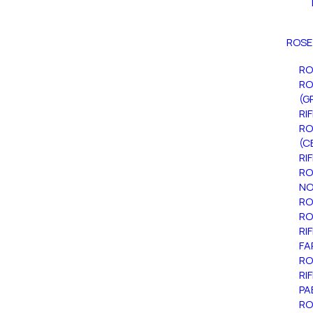
ROSE
RO
RO
(G
RI
RO
(C
RI
RO
NO
RO
RO
RI
FA
RO
RI
PA
RO