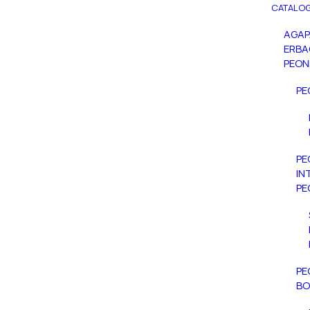
CATALOG
AGA
ERBA
PEON
PE
PE
IN
PE
PE
BO