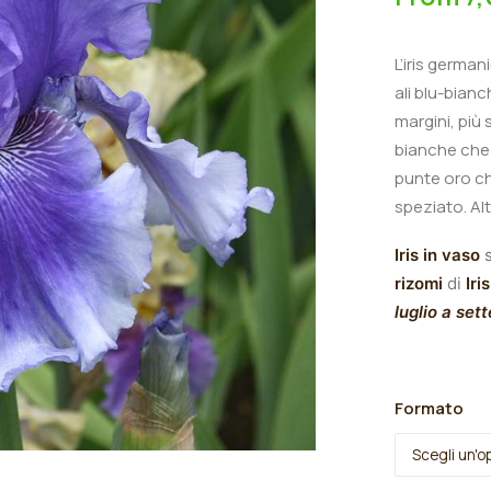
L’iris germa
ali blu-bianc
margini, più
bianche che 
punte oro ch
speziato.
A
l
Iris in vaso
s
rizomi
di
Iris
luglio a set
Formato