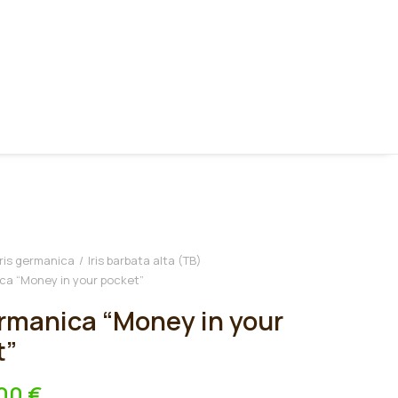
Iris germanica
Iris barbata alta (TB)
ica “Money in your pocket”
ermanica “Money in your
t”
,00
€