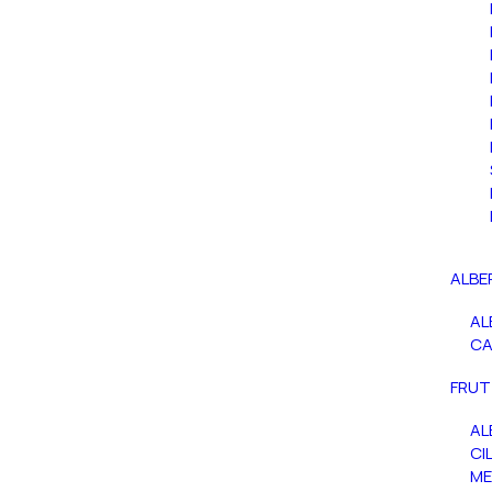
ALBE
AL
C
FRUT
AL
CIL
ME