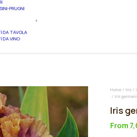
RI
SINI-PRUGNI
TI DA TAVOLA
TI DA VINO
Home
Iris
Iris german
Iris g
From
7