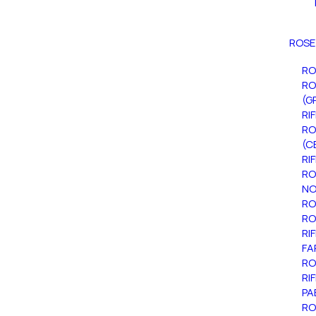
ROSE
RO
RO
(G
RI
RO
(C
RI
RO
NO
RO
RO
RI
FA
RO
RI
PA
RO