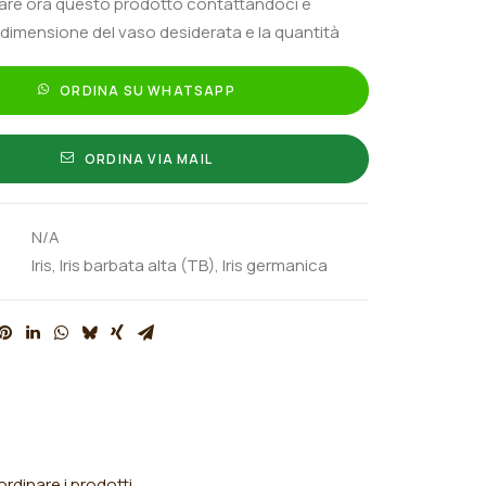
tare ora questo prodotto contattandoci e
 dimensione del vaso desiderata e la quantità
ORDINA SU WHATSAPP
ORDINA VIA MAIL
N/A
Iris
,
Iris barbata alta (TB)
,
Iris germanica
rdinare i prodotti