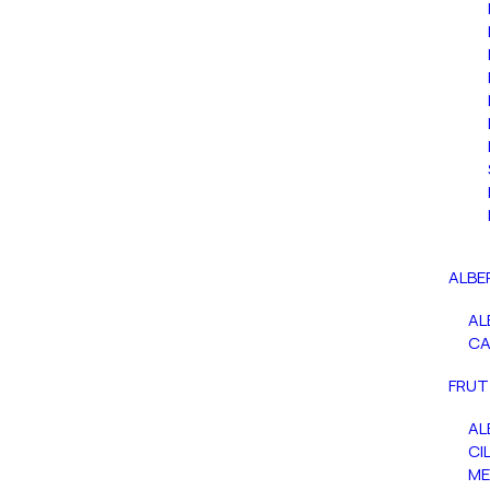
ALBE
AL
C
FRUT
AL
CIL
ME