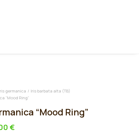
Iris germanica
Iris barbata alta (TB)
ica “Mood Ring”
ermanica “Mood Ring”
,00
€