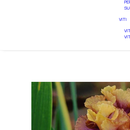
PE
SU
VITI
VI
VI