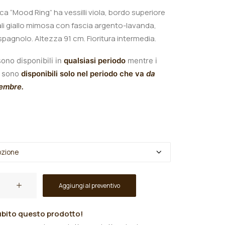
nica “Mood Ring
” ha
vessilli viola, bordo superiore
 ali giallo mimosa con fascia argento-lavanda,
 spagnolo.
A
ltezza 91 cm.
Fioritura intermedia.
ono disponibili in
qualsiasi periodo
mentre i
sono
disponibili solo nel periodo che va
da
tembre.
Aggiungi al preventivo
bito questo prodotto!