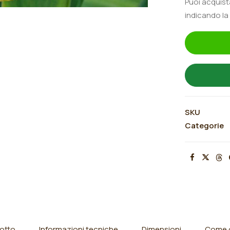
Puoi acquis
quantità
indicando la
SKU
Categorie
otto
Informazioni tecniche
Dimensioni
Come o