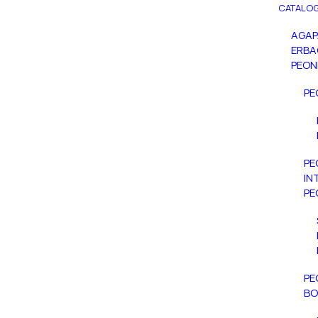
CATALOG
AGA
ERBA
PEON
PE
PE
IN
PE
PE
BO