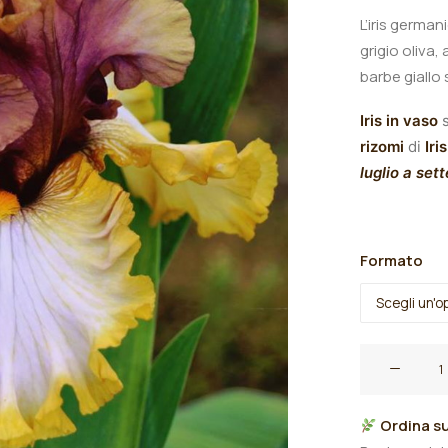
L’iris germa
grigio oliva,
barbe giallo
Iris in vaso
s
rizomi
di
Iris
luglio a set
Formato
Iris
germanica
"Mood
Ordina su
Ring"