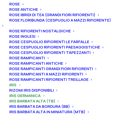
ROSE
ROSE ANTICHE
ROSE IBRIDI DI TEA (GRANDI FIORI RIFIORENTI)
ROSE FLORIBUNDA (CESPUGLIO A MAZZI RIFIORENTE)
Home
Iris
Iris germanica
Iris barbata alta (TB)
ROSE RIFIORENTI NOSTALGICHE
Iris germanica “Moustache Rose”
ROSE INGLESI
ROSE CESPUGLIO RIFIORENTI LE FARFALLE
Iris germanica “Moustache
ROSE CESPUGLIO RIFIORENTI PAESAGGISTICHE
Rose”
ROSE CESPUGLIO RIFIORENTI TAPEZZANTI
ROSE RAMPICANTI
ROSE RAMPICANTI ANTICHE
From
6,00
€
ROSE RAMPICANTI GRANDI FIORI RIFIORENTI
ROSE RAMPICANTI A MAZZI RIFIORENTI
ROSE RAMPICANTI RIFIORENTI TREILLAGE
L’iris germanica “Moustache Rose
” ha
vessilli rosa
IRIS
chiaro puro, ali rosa-lilla, più chiari al centro, barbe
RIZOMI IRIS DISPONIBILI
rosso corallo, estremamente lunghe con corna color
IRIS GERMANICA
IRIS BARBATA ALTA (TB)
lavanda.
A
ltezza 90 cm.
Fioritura da intermedia a
IRIS BARBATA DA BORDURA (BB)
tardiva.
IRIS BARBATA ALTA IN MINIATURA (MTB)