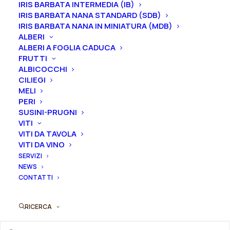
IRIS BARBATA INTERMEDIA (IB)
Iris in vaso
sono disponibili in
qualsiasi periodo
IRIS BARBATA NANA STANDARD (SDB)
mentre i
rizomi
di
Iris
sono
disponibili solo nel
IRIS BARBATA NANA IN MINIATURA (MDB)
ALBERI
periodo che va
da luglio a settembre.
ALBERI A FOGLIA CADUCA
FRUTTI
ALBICOCCHI
CILIEGI
Formato
MELI
PERI
SUSINI-PRUGNI
VITI
Iris
VITI DA TAVOLA
Aggiungi al preventivo
germanica
VITI DA VINO
SERVIZI
"Moustache
Ordina subito questo prodotto!
NEWS
Rose"
CONTATTI
Puoi acquistare ora questo prodotto contattandoci e
quantità
indicando la dimensione del vaso desiderata e la
quantità
RICERCA