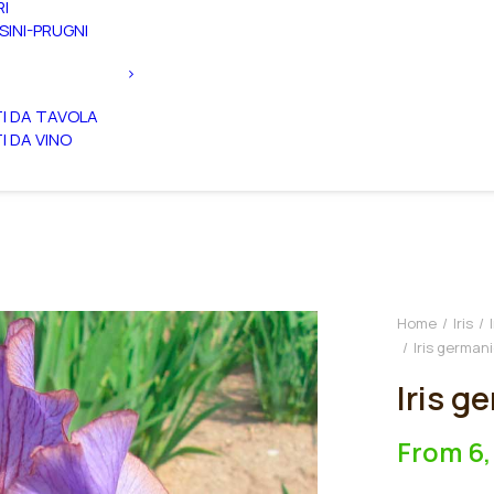
RI
SINI-PRUGNI
TI DA TAVOLA
TI DA VINO
Home
Iris
Iris german
Iris g
From
6