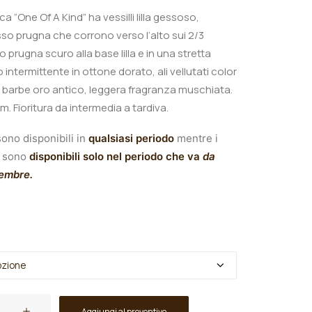
ica “One Of A Kind
” ha vessilli lilla gessoso,
so prugna che corrono verso l’alto sui 2/3
o prugna scuro alla base lilla e in una stretta
 intermittente in ottone dorato, ali vellutati color
o, barbe oro antico, leggera fragranza muschiata.
cm.
Fioritura da intermedia a tardiva.
ono disponibili in
qualsiasi periodo
mentre i
sono
disponibili solo nel periodo che va
da
tembre.
Aggiungi al preventivo