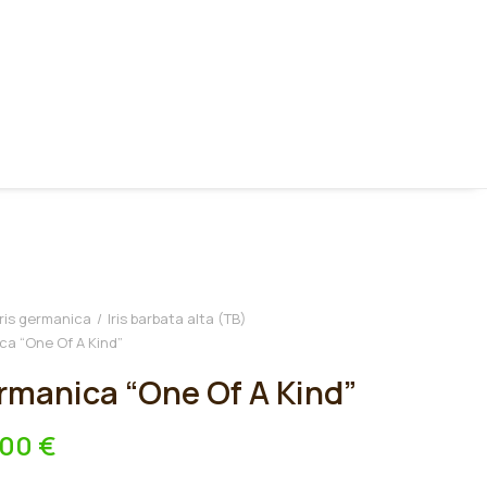
Iris germanica
Iris barbata alta (TB)
ica “One Of A Kind”
ermanica “One Of A Kind”
,00
€