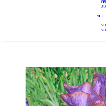
PE
SU
VITI
VI
VI