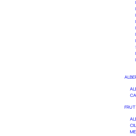
ALBE
AL
C
FRUT
AL
CIL
ME