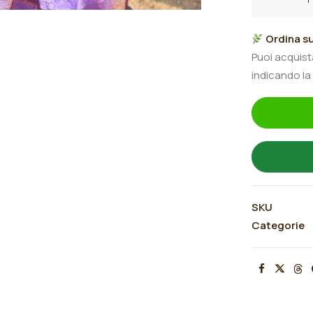
germanica
"One
Ordina su
Of
Puoi acquis
A
indicando la
Kind"
quantità
SKU
Categorie