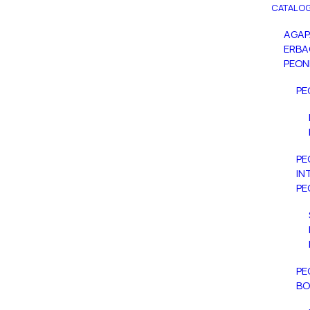
CATALOG
AGA
ERBA
PEON
PE
PE
IN
PE
PE
BO