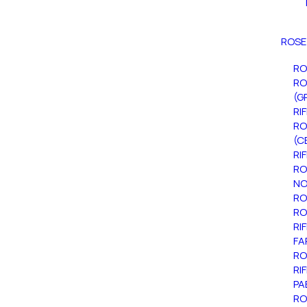
ROSE
RO
RO
(G
RI
RO
(C
RI
RO
NO
RO
RO
RI
FA
RO
RI
PA
RO