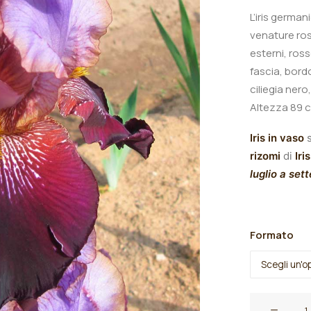
L’iris german
venature ros
esterni, ross
fascia, bordo
ciliegia ner
A
ltezza 89 
Iris in vaso
s
rizomi
di
Iris
luglio a set
Formato
Iris