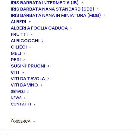
IRIS BARBATA INTERMEDIA (IB)
Iris in vaso
sono disponibili in
qualsiasi periodo
IRIS BARBATA NANA STANDARD (SDB)
mentre i
rizomi
di
Iris
sono
disponibili solo nel
IRIS BARBATA NANA IN MINIATURA (MDB)
ALBERI
periodo che va
da luglio a settembre.
ALBERI A FOGLIA CADUCA
FRUTTI
ALBICOCCHI
CILIEGI
Formato
MELI
PERI
SUSINI-PRUGNI
VITI
Iris
VITI DA TAVOLA
Aggiungi al preventivo
germanica
VITI DA VINO
"Painted
SERVIZI
Ordina subito questo prodotto!
NEWS
Shadows"
CONTATTI
Puoi acquistare ora questo prodotto contattandoci e
quantità
indicando la dimensione del vaso desiderata e la
quantità
RICERCA