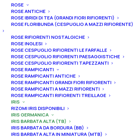
ROSE
ROSE ANTICHE
ROSE IBRIDI DI TEA (GRANDI FIORI RIFIORENTI)
ROSE FLORIBUNDA (CESPUGLIO A MAZZI RIFIORENTE)
Home
Iris
Iris germanica
Iris barbata alta (TB)
Iris germanica “Painted Shadows”
ROSE RIFIORENTI NOSTALGICHE
Iris germanica “Painted
ROSE INGLESI
ROSE CESPUGLIO RIFIORENTI LE FARFALLE
Shadows”
ROSE CESPUGLIO RIFIORENTI PAESAGGISTICHE
ROSE CESPUGLIO RIFIORENTI TAPEZZANTI
From
5,00
€
ROSE RAMPICANTI
ROSE RAMPICANTI ANTICHE
ROSE RAMPICANTI GRANDI FIORI RIFIORENTI
ROSE RAMPICANTI A MAZZI RIFIORENTI
L’iris germanica “Painted Shadows
” ha vessilli giallo
ROSE RAMPICANTI RIFIORENTI TREILLAGE
zolfo e viola solo sul lato interno, ali viola petunia che
IRIS
impallidiscono con l’età fino a diventare grigio perla,
RIZOMI IRIS DISPONIBILI
barbe giallo cadmio nella gola, giallo cromo intenso al
IRIS GERMANICA
IRIS BARBATA ALTA (TB)
centro, giallo ottone su bianco lavanda all’estremità.
IRIS BARBATA DA BORDURA (BB)
A
ltezza 94 cm.
Fioritura da intermedia a tardiva.
IRIS BARBATA ALTA IN MINIATURA (MTB)