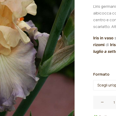
L’iris germa
albicocca co
centro e con
scarlatto.
A
l
Iris in vaso
s
rizomi
di
Iris
luglio a set
Formato
Iris
germanica
"Parisian