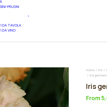
RI
SINI-PRUGNI
TI DA TAVOLA
TI DA VINO
Home
Iris
Iris german
Iris g
From
5