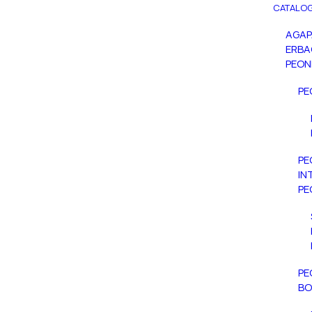
CATALOG
AGA
ERBA
PEON
PE
PE
IN
PE
PE
BO