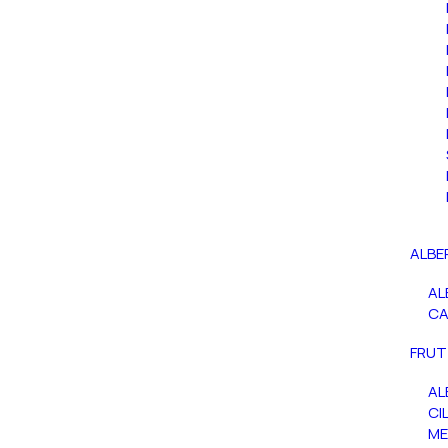
ALBE
AL
C
FRUT
AL
CIL
ME