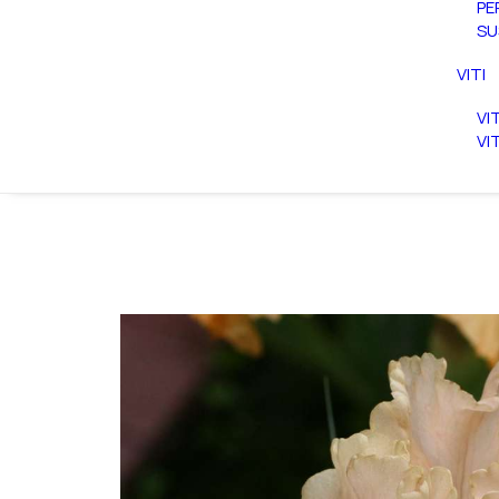
PE
SU
VITI
VI
VI