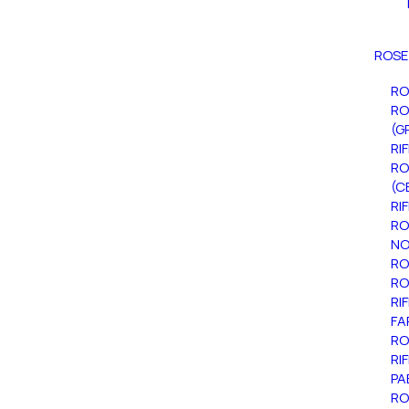
ROSE
RO
RO
(G
RI
RO
(C
RI
RO
NO
RO
RO
RI
FA
RO
RI
PA
RO