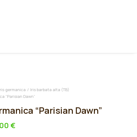
Iris germanica
Iris barbata alta (TB)
ica “Parisian Dawn”
ermanica “Parisian Dawn”
,00
€