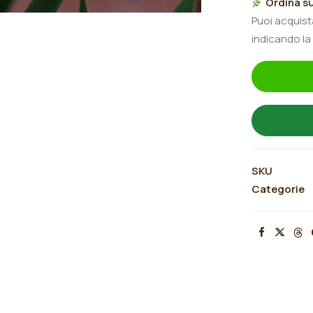
Ordina su
Dawn"
Puoi acquis
quantità
indicando la
SKU
Categorie