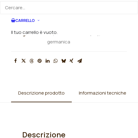
ORDINA VIA MAIL
CARRELLO
SKU
N/A
Il tuo carrello è vuoto.
Categorie
Iris
,
Iris barbata alta (TB)
,
Iris
germanica
Descrizione prodotto
Informazioni tecniche
Descrizione