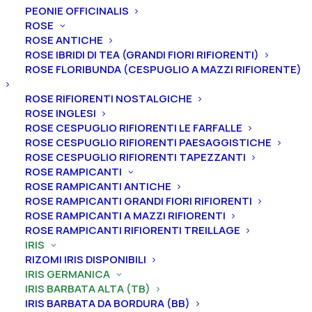
PEONIE OFFICINALIS
ROSE
ROSE ANTICHE
ROSE IBRIDI DI TEA (GRANDI FIORI RIFIORENTI)
ROSE FLORIBUNDA (CESPUGLIO A MAZZI RIFIORENTE)
Home
Iris
Iris germanica
Iris barbata alta (TB)
Iris germanica “Pep Rally”
ROSE RIFIORENTI NOSTALGICHE
ROSE INGLESI
Iris germanica “Pep Rally”
ROSE CESPUGLIO RIFIORENTI LE FARFALLE
ROSE CESPUGLIO RIFIORENTI PAESAGGISTICHE
From
5,00
€
ROSE CESPUGLIO RIFIORENTI TAPEZZANTI
ROSE RAMPICANTI
ROSE RAMPICANTI ANTICHE
L’iris germanica “Pep Rally
” ha vessilli rosso mogano-
ROSE RAMPICANTI GRANDI FIORI RIFIORENTI
ROSE RAMPICANTI A MAZZI RIFIORENTI
viola intenso, ali crema con base rigata e punteggiata
ROSE RAMPICANTI RIFIORENTI TREILLAGE
rosso mogano-viola, bordo cristallino, barbe ocra.
IRIS
A
ltezza 86 cm.
Fioritura molto precoce.
RIZOMI IRIS DISPONIBILI
IRIS GERMANICA
Iris in vaso
sono disponibili in
qualsiasi periodo
IRIS BARBATA ALTA (TB)
mentre i
rizomi
di
Iris
sono
disponibili solo nel
IRIS BARBATA DA BORDURA (BB)