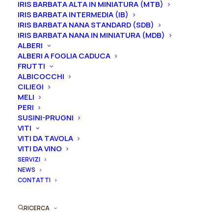
IRIS BARBATA ALTA IN MINIATURA (MTB)
periodo che va
da luglio a settembre.
IRIS BARBATA INTERMEDIA (IB)
IRIS BARBATA NANA STANDARD (SDB)
IRIS BARBATA NANA IN MINIATURA (MDB)
ALBERI
Formato
ALBERI A FOGLIA CADUCA
FRUTTI
ALBICOCCHI
CILIEGI
Iris
MELI
Aggiungi al preventivo
PERI
germanica
SUSINI-PRUGNI
"Pep
VITI
Ordina subito questo prodotto!
Rally"
VITI DA TAVOLA
Puoi acquistare ora questo prodotto contattandoci e
quantità
VITI DA VINO
indicando la dimensione del vaso desiderata e la
SERVIZI
quantità
NEWS
CONTATTI
ORDINA SU WHATSAPP
RICERCA